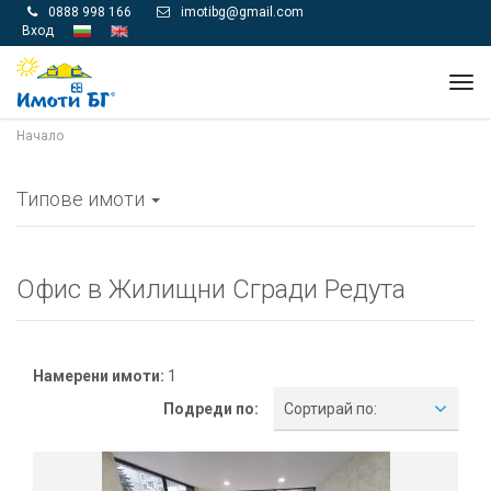
0888 998 166
imotibg@gmail.com


Вход
Tog
navi
Начало
Типове имоти
Офис в Жилищни Сгради Редута
Намерени имоти:
1
Подреди по:
Сортирай по: