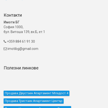
Контакти
Имоти БГ
София 1000,
бул. Витоша 139, вх.Б, ет.1
+359 884 61 91 30

imotibg@gmail.com

Полезни линкове
Продава Двустаен Апартамент Младост 4
Продава Тристаен Апартамент Център