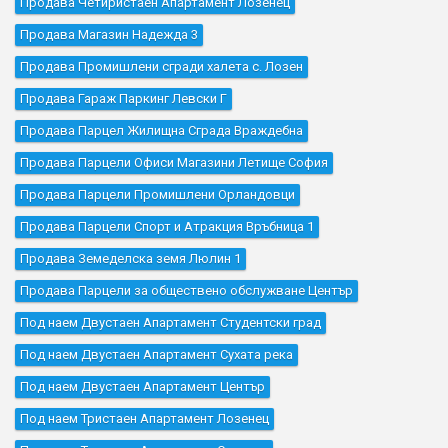
Продава Четиристаен Апартамент Лозенец
Продава Магазин Надежда 3
Продава Промишлени сгради халета с. Лозен
Продава Гараж Паркинг Левски Г
Продава Парцел Жилищна Сграда Враждебна
Продава Парцели Офиси Магазини Летище София
Продава Парцели Промишлени Орландовци
Продава Парцели Спорт и Атракция Връбница 1
Продава Земеделска земя Люлин 1
Продава Парцели за обществено обслужване Център
Под наем Двустаен Апартамент Студентски град
Под наем Двустаен Апартамент Сухата река
Под наем Двустаен Апартамент Център
Под наем Тристаен Апартамент Лозенец