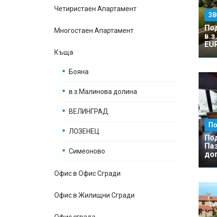
Четиристаен Апартамент
38
По
Многостаен Апартамент
в.з
EU
Къщa
Бояна
в.з.Малинова долина
ВЕЛИНГРАД
По
ЛОЗЕНЕЦ
По
Па
Симеоново
до
Офис в Офис Сгради
Офис в Жилищни Сгради