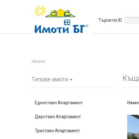
Търси по ID
Начало
Къщ
Типове имоти
Едностаен Апартамент
Наме
Двустаен Апартамент
Тристаен Апартамент