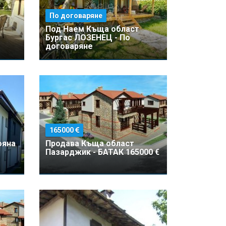
По договаряне
Под Наем Къщa област
Бургас ЛОЗЕНЕЦ - По
договаряне
165000
ояна
Продава Къщa област
Пазарджик - БАТАК 165000 €