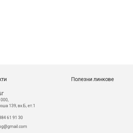
кти
Полезни линкове
БГ
000,
оша 139, вх.Б, ет.1
84 61 91 30
ibg@gmail.com