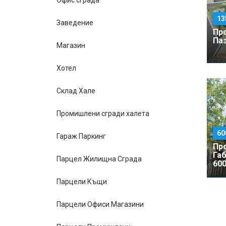
Офис сграда
13
Заведение
Пр
Паз
Магазин
Хотел
Склад Хале
Промишлени сгради халета
60
Гараж Паркинг
Пр
Га
Парцел Жилищна Сграда
600
Парцели Къщи
Парцели Офиси Магазини