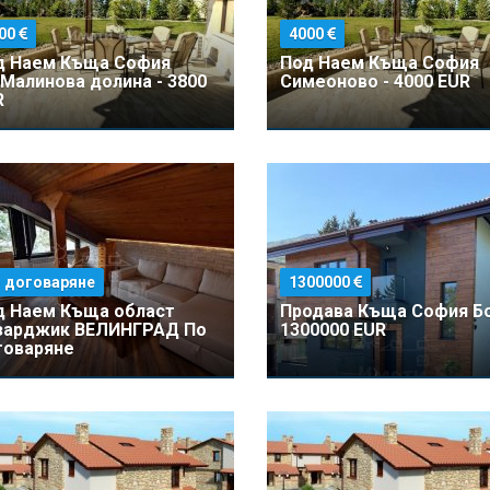
00
4000
д Наем Къщa София
Под Наем Къщa София
.Малинова долина - 3800
Симеоново - 4000 EUR
R
 договаряне
1300000
д Наем Къщa област
Продава Къщa София Б
зарджик ВЕЛИНГРАД По
1300000 EUR
говаряне