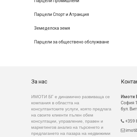
Парцели Промишлени
Парцели Спорт и Атракция
Земеделска земя
Парцели за обществено обслужване
За нас
Конта
ИМОТИ БГ е динамично развиваща се
Имоти 
компания в областта на
София 1
консултантските услуги, която предлага
бул. Вит
на своите клиенти пълен обем
консултации, управление, правен и
+359 8

маркетингов анализ на търсенето и
imot

предлагането на пазара на недвижими