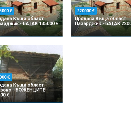
5000
220000
одава Къщa област
Продава Къщa област
арджик - БАТАК 135000 €
Пазарджик - БАТАК 2200
000
одава Къщa област
брово - БОЖЕНЦИТЕ
00 €