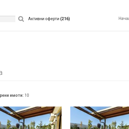
Нача
Активни оферти
(216)
a
рени имоти:
10