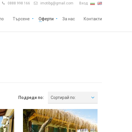
0888 998 166
imotibg@gmail.com
Вход


ло
Търсене
Оферти
За нас
Контакти
Подреди по:
Сортирай по: