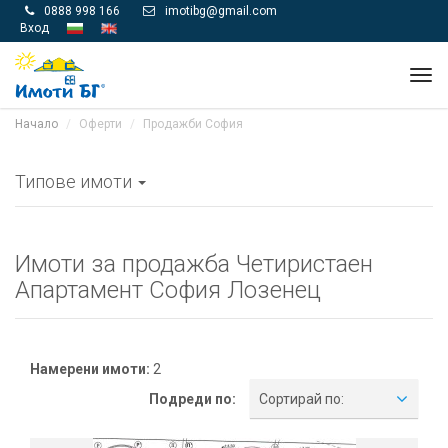
0888 998 166
imotibg@gmail.com


Вход
Tog
navi
Начало
Оферти
Продажби София
Типове имоти
Имоти за продажба Четиристаен
Апартамент София Лозенец
Намерени имоти:
2
Подреди по:
Сортирай по: