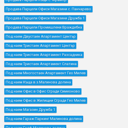
Продава Парцели Офиси Магазини с. Панчарево
Продава Парцели Офиси Магазини Дружба 1
Продава Парцели Промишлени Враждебна
Под наем Двустаен Апартамент Център
Под наем Тристаен Апартамент Център
Под наем Тристаен Апартамент Разсадника
Под наем Тристаен Апартамент Слатина
Под наем Многостаен Апартамент Гео Милев
Под наем Къщa в.з.Малинова долина
Под наем Офис в Офис Сгради Симеоново
Под наем Офис в Жилищни Сгради Гео Милев
Под наем Магазин Дружба 1
Под наем Гараж Паркинг Малинова долина
Под наем Голф Малинова долина