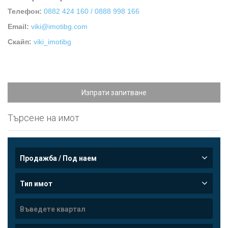
Телефон:
0882 424 160 / 0888 998 166
Email:
viki@imotibg.com
Скайп:
viki_imotibg
Изпрати запитване
Търсене на имот
Продажба / Под наем
Тип имот