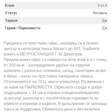
Етаж:
5 от 5
Статус
Активна
Тераси:
Да
Гараж / Паркомясто:
Да
Предлага се просторен офис, находящ се в бизнес
център в непосредствена близост до КАТ, Sopfarma
towers и МЕТРОСТАНЦИЯ Г. М. Димитров.
Предлаганият офис се намира на пети етаж и е с площ
от 250 кв.м. - разпределени удобно на отделни
кабинети с различна големина, склад, санитарен възел
и бонус - излаз на просторна панорамна тераса.
Отоплението е на ТЕЦ, има и климатици. Възможност
за наем на ПАРКОМЕСТА. Офисната сграда е добре
поддържана, с 24 часа охрана и видеонаблюдение,
асансьор, разполага с посетителски паркоместа за
клиенти и куриери и кафене. В допълнение се заплаща
такса за поддръжка. Обявената цена е без включен