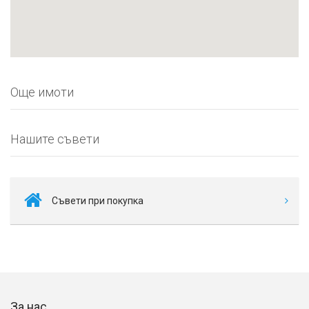
Още имоти
Нашите съвети
Съвети при покупка
За нас