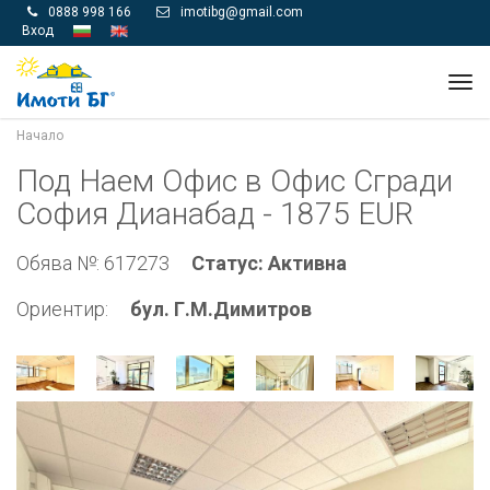
0888 998 166
imotibg@gmail.com


Вход
Tog
navi
Начало
Под Наем Офис в Офис Сгради
София Дианабад - 1875 EUR
Обява №: 617273
Статус: Активна
Ориентир:
бул. Г.М.Димитров