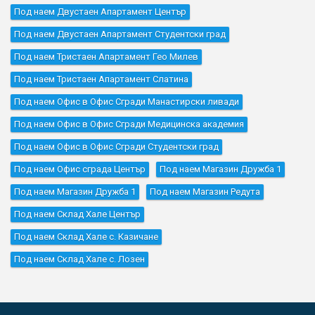
Под наем Двустаен Апартамент Център
Под наем Двустаен Апартамент Студентски град
Под наем Тристаен Апартамент Гео Милев
Под наем Тристаен Апартамент Слатина
Под наем Офис в Офис Сгради Манастирски ливади
Под наем Офис в Офис Сгради Медицинска академия
Под наем Офис в Офис Сгради Студентски град
Под наем Офис сграда Център
Под наем Магазин Дружба 1
Под наем Магазин Дружба 1
Под наем Магазин Редута
Под наем Склад Хале Център
Под наем Склад Хале с. Казичане
Под наем Склад Хале с. Лозен