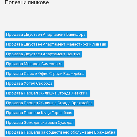
Полезни линкове
Продава Двустаен Апартамент Банишора
Продава Двустаен Апартамент Манастирски ливади
Продава Двустаен Апартамент Център
Продава Мезонет Симеоново
Продава Офис в Офис Сгради Враждебна
Продава Хотел Свобода
Продава Парцел Жилищна Сграда Левски Г
Продава Парцел Жилищна Сграда Враждебна
Продава Парцели Къщи Горна баня
Продава Земеделска земя Суходол
Продава Парцели за обществено обслужване Враждебна