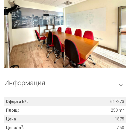
Информация

Оферта № :
617273
Площ:
250 m²
Цена
1875
2
Цена/m
:
7.50