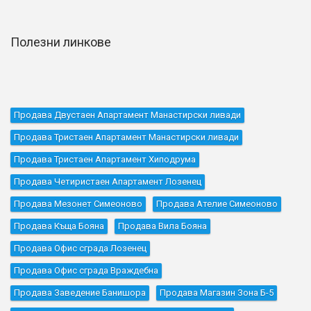
Полезни линкове
Продава Двустаен Апартамент Манастирски ливади
Продава Тристаен Апартамент Манастирски ливади
Продава Тристаен Апартамент Хиподрума
Продава Четиристаен Апартамент Лозенец
Продава Мезонет Симеоново
Продава Ателие Симеоново
Продава Къщa Бояна
Продава Вила Бояна
Продава Офис сграда Лозенец
Продава Офис сграда Враждебна
Продава Заведение Банишора
Продава Магазин Зона Б-5