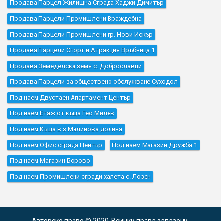
Продава Парцел Жилищна Сграда Хаджи Димитър
Продава Парцели Промишлени Враждебна
Продава Парцели Промишлени гр. Нови Искър
Продава Парцели Спорт и Атракция Връбница 1
Продава Земеделска земя с. Доброславци
Продава Парцели за обществено обслужване Суходол
Под наем Двустаен Апартамент Център
Под наем Етаж от къща Гео Милев
Под наем Къщa в.з.Малинова долина
Под наем Офис сграда Център
Под наем Магазин Дружба 1
Под наем Магазин Борово
Под наем Промишлени сгради халета с. Лозен
Авторско право © 2020. Всички права запазени.