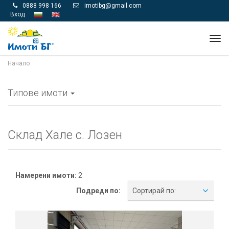
0888 998 166
imotibg@gmail.com


Вход
Tog
navi
Начало
Типове имоти
Склад Хале с. Лозен
Намерени имоти:
2
Подреди по:
Сортирай по: