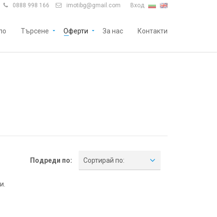
0888 998 166
imotibg@gmail.com
Вход


ло
Търсене
Оферти
За нас
Контакти
Подреди по:
Сортирай по:
и.