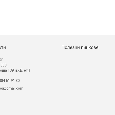
кти
Полезни линкове
БГ
000,
оша 139, вх.Б, ет.1
84 61 91 30
ibg@gmail.com