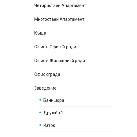
Четиристаен Апартамент
Многостаен Апартамент
Къщa
Офис в Офис Сгради
Офис в Жилищни Сгради
Офис сграда
Заведение
Банишора
Дружба 1
Изток