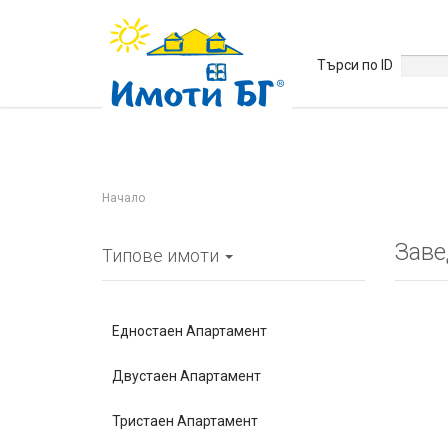
Търси по ID
Начало
Заве
Типове имоти
Едностаен Апартамент
Двустаен Апартамент
Тристаен Апартамент