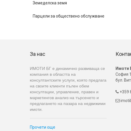
Земеделска земя
Парцели за обществено обслужване
За нас
Конта
ИМОТИ БГ е динамично развиваща се
Имоти 
компания в областта на
София 1
консултантските услуги, която предлага
бул. Вит
на своите клиенти пълен обем
консултации, управление, правен и
+359 8

маркетингов анализ на търсенето и
imot

предлагането на пазара на недвижими
имоти.
Прочети още