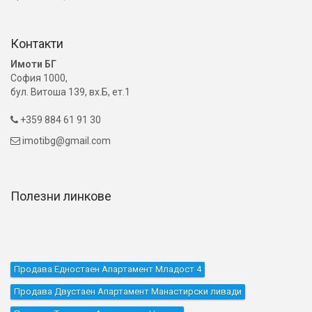
Контакти
Имоти БГ
София 1000,
бул. Витоша 139, вх.Б, ет.1
+359 884 61 91 30

imotibg@gmail.com

Полезни линкове
Продава Едностаен Апартамент Младост 4
Продава Двустаен Апартамент Манастирски ливади