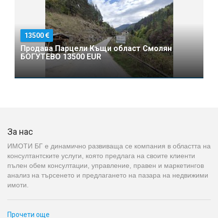
13500
Продава Парцели Къщи област Смолян
БОГУТЕВО 13500 EUR
За нас
ИМОТИ БГ е динамично развиваща се компания в областта на
консултантските услуги, която предлага на своите клиенти
пълен обем консултации, управление, правен и маркетингов
анализ на търсенето и предлагането на пазара на недвижими
имоти.
Прочети още