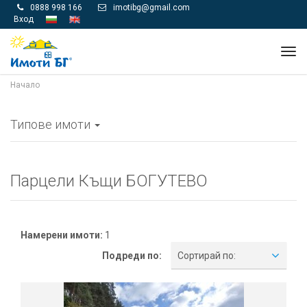
0888 998 166
imotibg@gmail.com


Вход
Tog
navi
Начало
Типове имоти
Парцели Къщи БОГУТЕВО
Намерени имоти:
1
Подреди по:
Сортирай по: