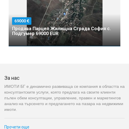
69000
Продава Парцел Жилищна Сграда София с.
Подгумер 69000 EUR
За нас
ИМОТИ БГ е динамично развиваща се компания в областта на
консултантските услуги, която предлага на своите клиенти
пълен обем консултации, управление, правен и маркетингов
анализ на търсенето и предлагането на пазара на недвижими
имоти.
Прочети още