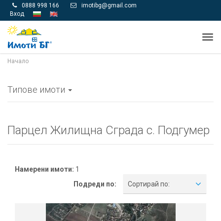
0888 998 166
imotibg@gmail.com


Вход
Tog
navi
Начало
Типове имоти
Парцел Жилищна Сграда с. Подгумер
Намерени имоти:
1
Подреди по:
Сортирай по: