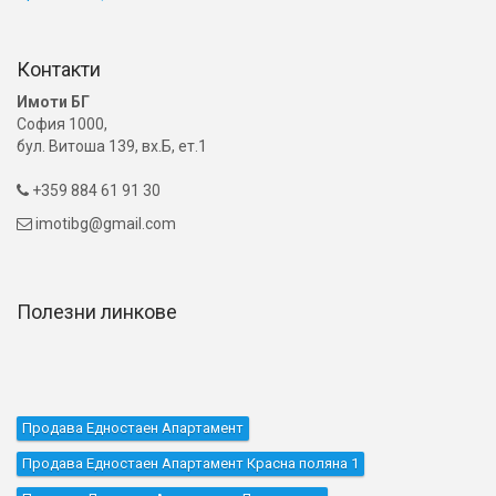
Контакти
Имоти БГ
София 1000,
бул. Витоша 139, вх.Б, ет.1
+359 884 61 91 30

imotibg@gmail.com

Полезни линкове
Продава Едностаен Апартамент
Продава Едностаен Апартамент Красна поляна 1