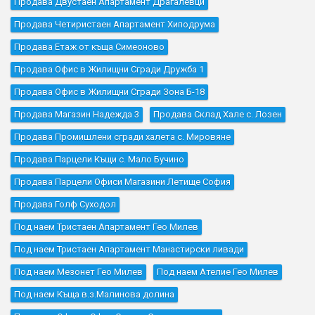
Продава Двустаен Апартамент Драгалевци
Продава Четиристаен Апартамент Хиподрума
Продава Етаж от къща Симеоново
Продава Офис в Жилищни Сгради Дружба 1
Продава Офис в Жилищни Сгради Зона Б-18
Продава Магазин Надежда 3
Продава Склад Хале с. Лозен
Продава Промишлени сгради халета с. Мировяне
Продава Парцели Къщи с. Мало Бучино
Продава Парцели Офиси Магазини Летище София
Продава Голф Суходол
Под наем Тристаен Апартамент Гео Милев
Под наем Тристаен Апартамент Манастирски ливади
Под наем Мезонет Гео Милев
Под наем Ателие Гео Милев
Под наем Къщa в.з.Малинова долина