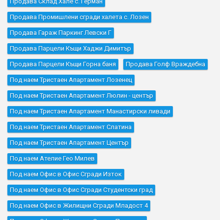
Продава Склад Хале с. Герман
Продава Промишлени сгради халета с. Лозен
Продава Гараж Паркинг Левски Г
Продава Парцели Къщи Хаджи Димитър
Продава Парцели Къщи Горна баня
Продава Голф Враждебна
Под наем Тристаен Апартамент Лозенец
Под наем Тристаен Апартамент Люлин - център
Под наем Тристаен Апартамент Манастирски ливади
Под наем Тристаен Апартамент Слатина
Под наем Тристаен Апартамент Център
Под наем Ателие Гео Милев
Под наем Офис в Офис Сгради Изток
Под наем Офис в Офис Сгради Студентски град
Под наем Офис в Жилищни Сгради Младост 4