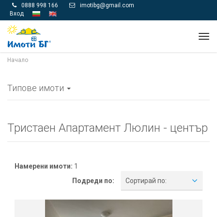
0888 998 166
imotibg@gmail.com


Вход
Tog
navi
Начало
Типове имоти
Тристаен Апартамент Люлин - център
Намерени имоти:
1
Подреди по:
Сортирай по: