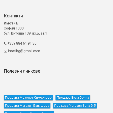
Контакти
Имоти БГ
София 1000,
бул. Витоша 139, вх.Б, ет.1
+359 884 61 91 30

imotibg@gmail.com

Полезни линкове
Продава Мезонет Симеоново
Продава Вила Бояна
Продава Магазин Банишора
Продава Магазин Зона Б-5