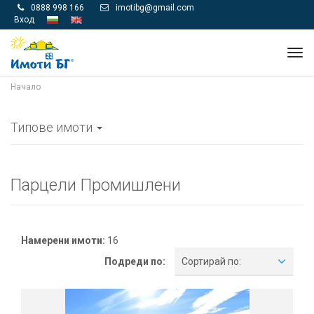
0888 998 166
imotibg@gmail.com


Вход
Tog
navi
Начало
Типове имоти
Парцели Промишлени
Намерени имоти:
16
Подреди по:
Сортирай по: