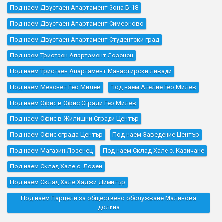
Под наем Двустаен Апартамент Зона Б-18
Под наем Двустаен Апартамент Симеоново
Под наем Двустаен Апартамент Студентски град
Под наем Тристаен Апартамент Лозенец
Под наем Тристаен Апартамент Манастирски ливади
Под наем Мезонет Гео Милев
Под наем Ателие Гео Милев
Под наем Офис в Офис Сгради Гео Милев
Под наем Офис в Жилищни Сгради Център
Под наем Офис сграда Център
Под наем Заведение Център
Под наем Магазин Лозенец
Под наем Склад Хале с. Казичане
Под наем Склад Хале с. Лозен
Под наем Склад Хале Хаджи Димитър
Под наем Парцели за обществено обслужване Малинова
долина