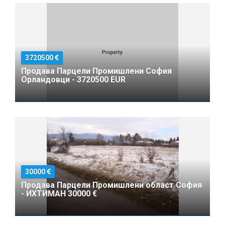
3720500
Продава Парцели Промишлени София
Орландовци - 3720500 EUR
30000
Продава Парцели Промишлени област София
- ИХТИМАН 30000 €