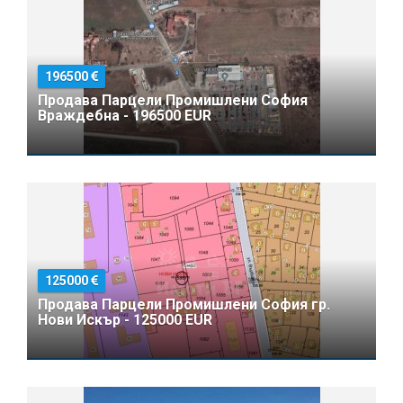
196500
Продава Парцели Промишлени София
Враждебна - 196500 EUR
125000
Продава Парцели Промишлени София гр.
Нови Искър - 125000 EUR