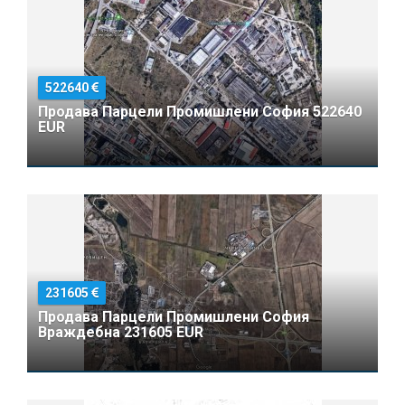
522640
Продава Парцели Промишлени София 522640
EUR
231605
Продава Парцели Промишлени София
Враждебна 231605 EUR