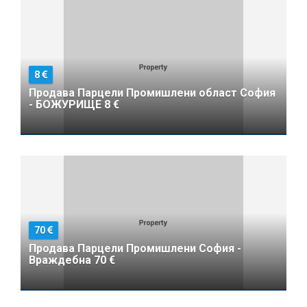
8
Продава Парцели Промишлени област София
- БОЖУРИЩЕ 8 €
70
Продава Парцели Промишлени София -
Враждебна 70 €