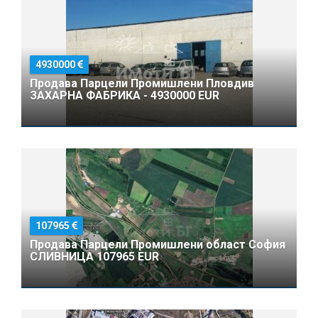
4930000
Продава Парцели Промишлени Пловдив
ЗАХАРНА ФАБРИКА - 4930000 EUR
107965
Продава Парцели Промишлени област София
СЛИВНИЦА 107965 EUR