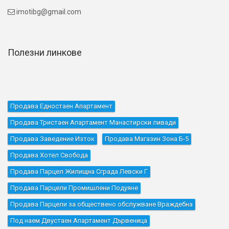
imotibg@gmail.com

Полезни линкове
Продава Едностаен Апартамент
Продава Тристаен Апартамент Манастирски ливади
Продава Заведение Изток
Продава Магазин Зона Б-5
Продава Хотел Свобода
Продава Парцел Жилищна Сграда Левски Г
Продава Парцели Промишлени Подуяне
Продава Парцели за обществено обслужване Враждебна
Под наем Двустаен Апартамент Дървеница