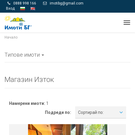
0888 998 166
imotibg@gmail.com


Вход
Tog
navi
Начало
Типове имоти
Магазин Изток
Намерени имоти:
1
Подреди по:
Сортирай по: