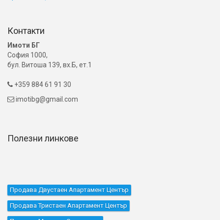
Контакти
Имоти БГ
София 1000,
бул. Витоша 139, вх.Б, ет.1
+359 884 61 91 30

imotibg@gmail.com

Полезни линкове
Продава Двустаен Апартамент Център
Продава Тристаен Апартамент Център