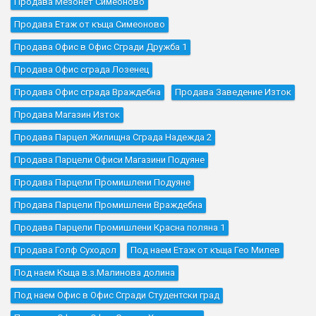
Продава Мезонет Симеоново
Продава Етаж от къща Симеоново
Продава Офис в Офис Сгради Дружба 1
Продава Офис сграда Лозенец
Продава Офис сграда Враждебна
Продава Заведение Изток
Продава Магазин Изток
Продава Парцел Жилищна Сграда Надежда 2
Продава Парцели Офиси Магазини Подуяне
Продава Парцели Промишлени Подуяне
Продава Парцели Промишлени Враждебна
Продава Парцели Промишлени Красна поляна 1
Продава Голф Суходол
Под наем Етаж от къща Гео Милев
Под наем Къщa в.з.Малинова долина
Под наем Офис в Офис Сгради Студентски град