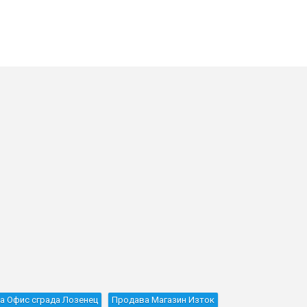
а Офис сграда Лозенец
Продава Магазин Изток