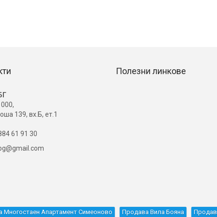
кти
Полезни линкове
БГ
000,
оша 139, вх.Б, ет.1
84 61 91 30
ibg@gmail.com
а Многостаен Апартамент Симеоново
Продава Вила Бояна
Продав