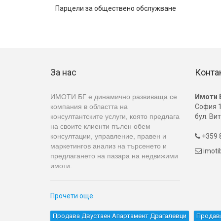
Парцели за обществено обслужване
За нас
Конта
ИМОТИ БГ е динамично развиваща се
Имоти 
компания в областта на
София 1
консултантските услуги, която предлага
бул. Вит
на своите клиенти пълен обем
консултации, управление, правен и
+359 8

маркетингов анализ на търсенето и
imot

предлагането на пазара на недвижими
имоти.
Прочети още
Продава Двустаен Апартамент Драгалевци
Продав