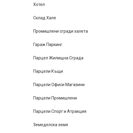
Хотел
Склад Хале
Промишлени сгради халета
Гараж Паркинг
Парцел Жилищна Сграда
Парцели Къщи
Парцели Офиси Магазини
Парцели Промишлени
Парцели Спорт и Атракция
Земеделска земя