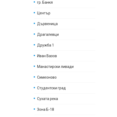
гр. Банкя
Център
Дървеница
Драгалевци
Дружба 1
Иван Вазов
Манастирски ливади
Симеоново
Студентски град
Сухата река
Зона Б-18