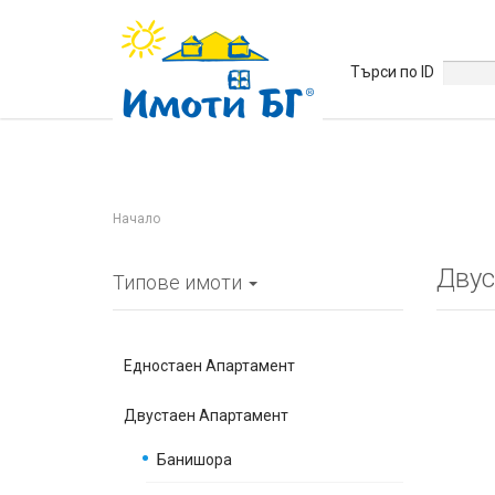
Търси по ID
Начало
Двус
Типове имоти
Едностаен Апартамент
Двустаен Апартамент
Банишора