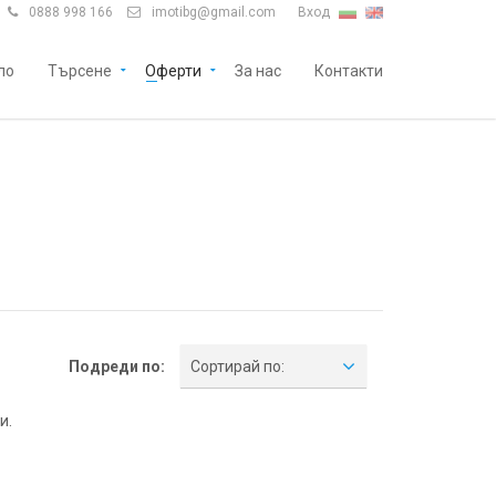
0888 998 166
imotibg@gmail.com
Вход


ло
Търсене
Оферти
За нас
Контакти
Подреди по:
Сортирай по:
и.