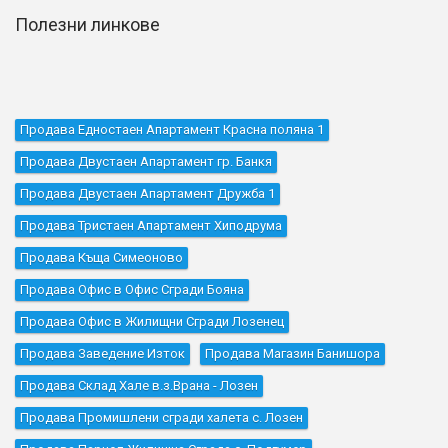
Полезни линкове
Продава Едностаен Апартамент Красна поляна 1
Продава Двустаен Апартамент гр. Банкя
Продава Двустаен Апартамент Дружба 1
Продава Тристаен Апартамент Хиподрума
Продава Къщa Симеоново
Продава Офис в Офис Сгради Бояна
Продава Офис в Жилищни Сгради Лозенец
Продава Заведение Изток
Продава Магазин Банишора
Продава Склад Хале в.з.Врана - Лозен
Продава Промишлени сгради халета с. Лозен