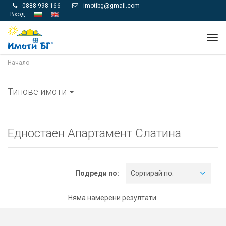
0888 998 166
imotibg@gmail.com


Вход
Tog
navi
Начало
Типове имоти
Едностаен Апартамент Слатина
Подреди по:
Сортирай по:
Няма намерени резултати.