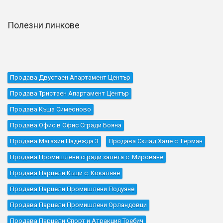
Полезни линкове
Продава Двустаен Апартамент Център
Продава Тристаен Апартамент Център
Продава Къщa Симеоново
Продава Офис в Офис Сгради Бояна
Продава Магазин Надежда 3
Продава Склад Хале с. Герман
Продава Промишлени сгради халета с. Мировяне
Продава Парцели Къщи с. Кокаляне
Продава Парцели Промишлени Подуяне
Продава Парцели Промишлени Орландовци
Продава Парцели Спорт и Атракция Требич