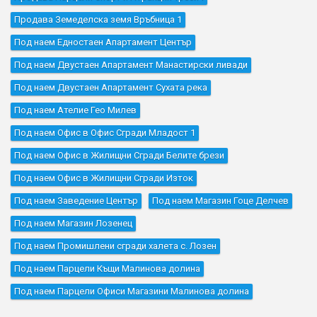
Продава Земеделска земя Връбница 1
Под наем Едностаен Апартамент Център
Под наем Двустаен Апартамент Манастирски ливади
Под наем Двустаен Апартамент Сухата река
Под наем Ателие Гео Милев
Под наем Офис в Офис Сгради Младост 1
Под наем Офис в Жилищни Сгради Белите брези
Под наем Офис в Жилищни Сгради Изток
Под наем Заведение Център
Под наем Магазин Гоце Делчев
Под наем Магазин Лозенец
Под наем Промишлени сгради халета с. Лозен
Под наем Парцели Къщи Малинова долина
Под наем Парцели Офиси Магазини Малинова долина