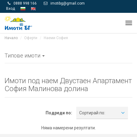
0888 998 166
imotibg@gmail.com


Вход
Tog
navi
Начало
Оферти
Наеми София
Типове имоти
Имоти под наем Двустаен Апартамент
София Малинова долина
Подреди по:
Сортирай по:
Няма намерени резултати.