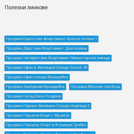
Полезни линкове
Продава Едностаен Апартамент Красна поляна 1
Продава Двустаен Апартамент Драгалевци
Продава Четиристаен Апартамент Манастирски ливади
Продава Офис в Жилищни Сгради Зона Б-18
Продава Офис сграда Враждебна
Продава Заведение Враждебна
Продава Магазин Свобода
Продава Склад Хале Подуяне
Продава Парцел Жилищна Сграда Надежда 2
Продава Парцели Къщи с. Мрамор
Продава Парцели Спорт и Атракция Требич