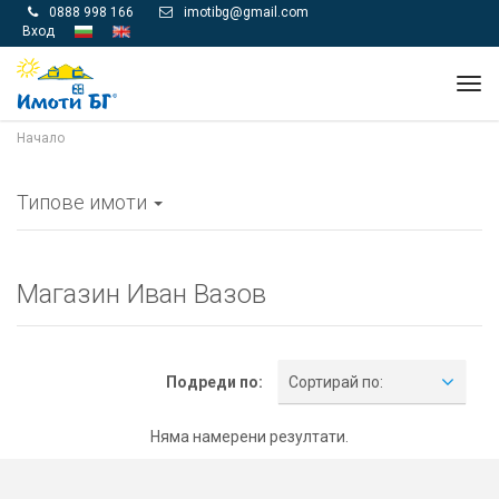
0888 998 166
imotibg@gmail.com


Вход
Tog
navi
Начало
Типове имоти
Магазин Иван Вазов
Подреди по:
Сортирай по:
Няма намерени резултати.