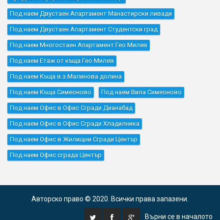
Под наем Двустаен Апартамент Манастирски ливади
Под наем Двустаен Апартамент Студентски град
Под наем Многостаен Апартамент Гео Милев
Под наем Етаж от къща Гео Милев
Под наем Къщa в.з.Малинова долина
Под наем Къщa Симеоново
Под наем Вила Симеоново
Под наем Офис в Офис Сгради Дианабад
Под наем Офис в Офис Сгради Хладилника
Под наем Офис в Жилищни Сгради Център
Под наем Офис сграда Център
Авторско право © 2020. Всички права запазени.
Върни се в началото