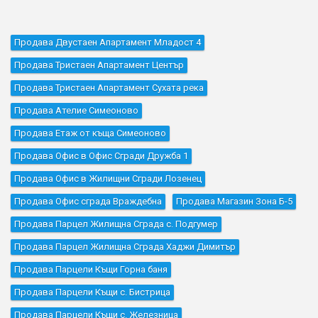
Продава Двустаен Апартамент Младост 4
Продава Тристаен Апартамент Център
Продава Тристаен Апартамент Сухата река
Продава Ателие Симеоново
Продава Етаж от къща Симеоново
Продава Офис в Офис Сгради Дружба 1
Продава Офис в Жилищни Сгради Лозенец
Продава Офис сграда Враждебна
Продава Магазин Зона Б-5
Продава Парцел Жилищна Сграда с. Подгумер
Продава Парцел Жилищна Сграда Хаджи Димитър
Продава Парцели Къщи Горна баня
Продава Парцели Къщи с. Бистрица
Продава Парцели Къщи с. Железница