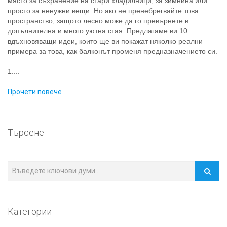
място за съхранение на стари хладилници, за зимнина или
просто за ненужни вещи. Но ако не пренебрегвайте това
пространство, защото лесно може да го превърнете в
допълнителна и много уютна стая. Предлагаме ви 10
вдъхновяващи идеи, които ще ви покажат няколко реални
примера за това, как балконът променя предназначението си.
1....
Прочети повече
Търсене
Категории