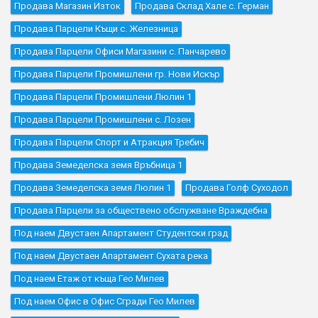
Продава Магазин Изток
Продава Склад Хале с. Герман
Продава Парцели Къщи с. Железница
Продава Парцели Офиси Магазини с. Панчарево
Продава Парцели Промишлени гр. Нови Искър
Продава Парцели Промишлени Люлин 1
Продава Парцели Промишлени с. Лозен
Продава Парцели Спорт и Атракция Требич
Продава Земеделска земя Връбница 1
Продава Земеделска земя Люлин 1
Продава Голф Суходол
Продава Парцели за обществено обслужване Враждебна
Под наем Двустаен Апартамент Студентски град
Под наем Двустаен Апартамент Сухата река
Под наем Етаж от къща Гео Милев
Под наем Офис в Офис Сгради Гео Милев