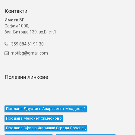
Контакти
Имоти БГ
София 1000,
бул. Витоша 139, вх.Б, ет.1
+359 884 61 91 30

imotibg@gmail.com

Полезни линкове
Продава Двустаен Апартамент Младост 4
Продава Мезонет Симеоново
Продава Офис в Жилищни Сгради Лозенец