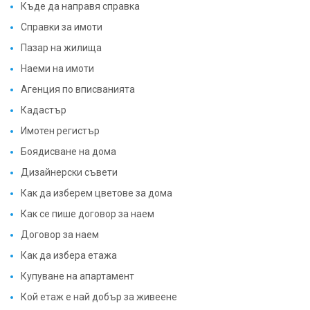
Къде да направя справка
Справки за имоти
Пазар на жилища
Наеми на имоти
Агенция по вписванията
Кадастър
Имотен регистър
Боядисване на дома
Дизайнерски съвети
Как да изберем цветове за дома
Как се пише договор за наем
Договор за наем
Как да избера етажа
Купуване на апартамент
Кой етаж е най добър за живеене