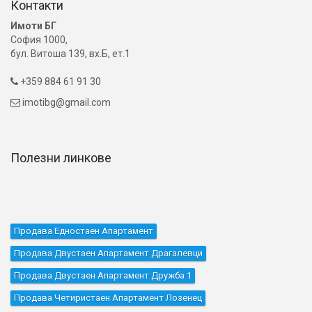
Контакти
Имоти БГ
София 1000,
бул. Витоша 139, вх.Б, ет.1
+359 884 61 91 30

imotibg@gmail.com

Полезни линкове
Продава Едностаен Апартамент
Продава Двустаен Апартамент Драгалевци
Продава Двустаен Апартамент Дружба 1
Продава Четиристаен Апартамент Лозенец