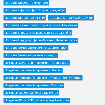
Продава Мезонет Симеоново
Продава Офис в Офис Сгради Враждебна
Продава Магазин Зона Б-19
Продава Склад Хале Подуяне
Продава Промишлени сгради халета с. Мировяне
Продава Парцел Жилищна Сграда Враждебна
Продава Парцели Офиси Магазини Летище София
Продава Земеделска земя с. Доброславци
Продава Земеделска земя Суходол
Под наем Двустаен Апартамент Иван Вазов
Под наем Тристаен Апартамент Център
Под наем Тристаен Апартамент Манастирски ливади
Под наем Тристаен Апартамент Слатина
Под наем Офис в Офис Сгради Изток
Под наем Офис в Жилищни Сгради Полигона