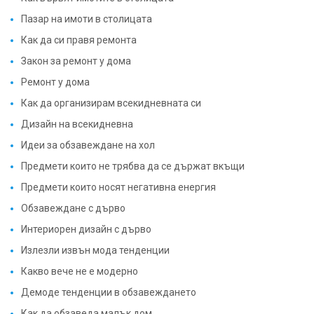
Пазар на имоти в столицата
Как да си правя ремонта
Закон за ремонт у дома
Ремонт у дома
Как да организирам всекидневната си
Дизайн на всекидневна
Идеи за обзавеждане на хол
Предмети които не трябва да се държат вкъщи
Предмети които носят негативна енергия
Обзавеждане с дърво
Интериорен дизайн с дърво
Излезли извън мода тенденции
Какво вече не е модерно
Демоде тенденции в обзавеждането
Как да обзаведа малък дом