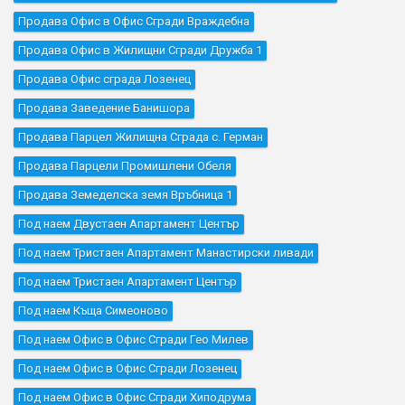
Продава Офис в Офис Сгради Враждебна
Продава Офис в Жилищни Сгради Дружба 1
Продава Офис сграда Лозенец
Продава Заведение Банишора
Продава Парцел Жилищна Сграда с. Герман
Продава Парцели Промишлени Обеля
Продава Земеделска земя Връбница 1
Под наем Двустаен Апартамент Център
Под наем Тристаен Апартамент Манастирски ливади
Под наем Тристаен Апартамент Център
Под наем Къщa Симеоново
Под наем Офис в Офис Сгради Гео Милев
Под наем Офис в Офис Сгради Лозенец
Под наем Офис в Офис Сгради Хиподрума