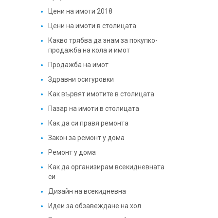
Цени на имоти 2018
Цени на имоти в столицата
Какво трябва да знам за покупко-
продажба на кола и имот
Продажба на имот
Здравни осигуровки
Как вървят имотите в столицата
Пазар на имоти в столицата
Как да си правя ремонта
Закон за ремонт у дома
Ремонт у дома
Как да организирам всекидневната
си
Дизайн на всекидневна
Идеи за обзавеждане на хол