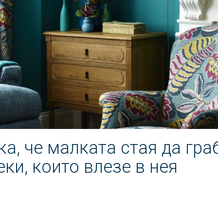
ка, че малката стая да гра
еки, които влезе в нея