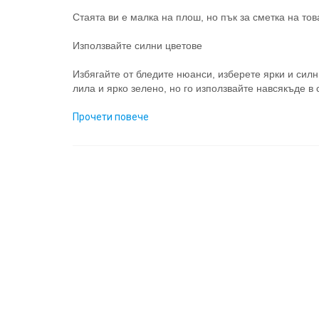
Стаята ви е малка на плош, но пък за сметка на тов
Използвайте силни цветове
Избягайте от бледите нюанси, изберете ярки и сил
лила и ярко зелено, но го използвайте навсякъде в 
Прочети повече