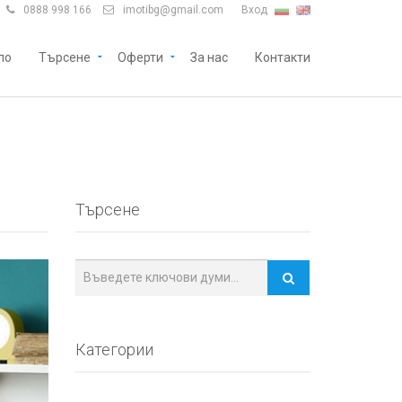
0888 998 166
imotibg@gmail.com
Вход


ло
Търсене
Оферти
За нас
Контакти
Търсене
Категории