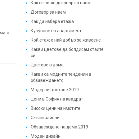
Как се пише договор за наем
Договор за наем
Как да избера етажа
Купуване на апартамент
зи в
Кой етаж е най добър за живеене
Какви цветове да боядисам стаите
си
Цветове в дома
Какви са модните тендении в
обзавеждането
Модерни цветове 2019
Цени в София на квадрат
Високи цени на имотите
Скъпи райони
Обзавеждане на дома 2019
Моден дизайн