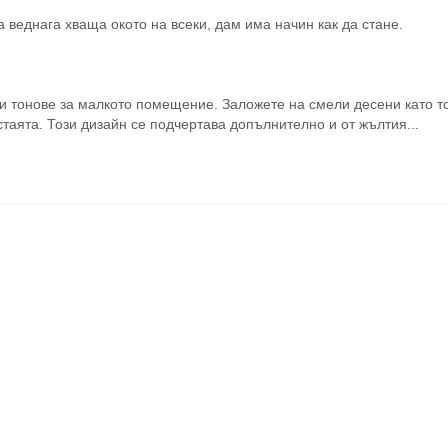
а веднага хваща окото на всеки, дам има начин как да стане.
ни тонове за малкото помещение. Заложете на смели десени като то
стаята. Този дизайн се подчертава допълнително и от жълтия...