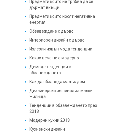
Предмети които не трябва да се
държат вкъщи
Предмети които носят негативна
енергия
Обзавеждане с дърво
Интериорен дизайн с дърво
Излезли извън мода тенденции
Какво вече не е модерно
Демоде тенденции в
обзавеждането
Как да обзаведа малък дом
Дизайнерски решения за малки
жилища
Тенденции в обзавеждането през
2018
Модерни кухни 2018
Кухненски дизайн