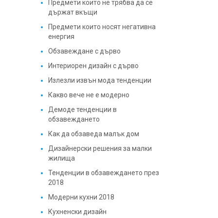
Предмети които не трябва да се
държат вкъщи
Предмети които носят негативна
енергия
Обзавеждане с дърво
Интериорен дизайн с дърво
Излезли извън мода тенденции
Какво вече не е модерно
Демоде тенденции в
обзавеждането
Как да обзаведа малък дом
Дизайнерски решения за малки
жилища
Тенденции в обзавеждането през
2018
Модерни кухни 2018
Кухненски дизайн