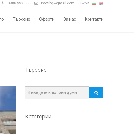
0888 998 166
imotibg@gmail.com
Вход


ло
Търсене
Оферти
За нас
Контакти
Търсене
Категории