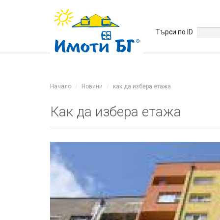
Търси по ID
Начало
Новини
как да избера етажа
Как да избера етажа