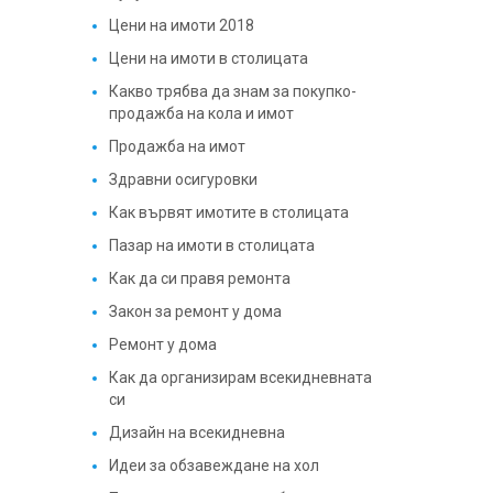
Цени на имоти 2018
Цени на имоти в столицата
Какво трябва да знам за покупко-
продажба на кола и имот
Продажба на имот
Здравни осигуровки
Как вървят имотите в столицата
Пазар на имоти в столицата
Как да си правя ремонта
Закон за ремонт у дома
Ремонт у дома
Как да организирам всекидневната
си
Дизайн на всекидневна
Идеи за обзавеждане на хол