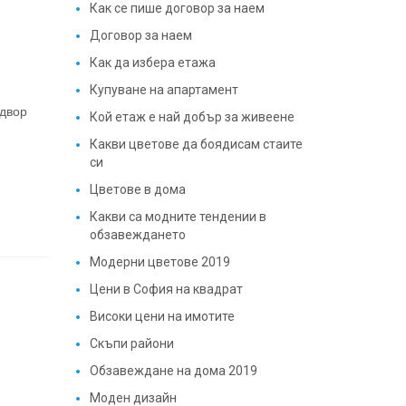
Как се пише договор за наем
Договор за наем
Как да избера етажа
Купуване на апартамент
 двор
Кой етаж е най добър за живеене
Какви цветове да боядисам стаите
си
Цветове в дома
Какви са модните тендении в
обзавеждането
Модерни цветове 2019
Цени в София на квадрат
Високи цени на имотите
Скъпи райони
Обзавеждане на дома 2019
Моден дизайн