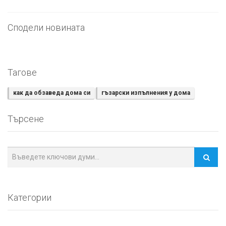
Сподели новината
Тагове
как да обзаведа дома си
гъзарски изпълнения у дома
Търсене
Категории
Покупка на имот
Заем за жилище