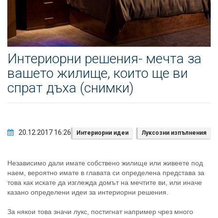
Интериорни решения- мечта за
вашето жилище, които ще ви
спрат дъха (снимки)
20.12.2017 16:26
Интериорни идеи
Луксозни изпълнения
Независимо дали имате собствено жилище или живеете под
наем, вероятно имате в главата си определена представа за
това как искате да изглежда домът на мечтите ви, или иначе
казано определени идеи за интериорни решения.
За някои това значи лукс, постигнат например чрез много
скъпи мебели, басейн в двора, огромна баня с вана и др., за
други – уют, пресъздаден чрез отделни кътове в жилището,