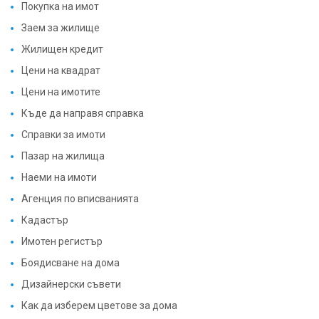
Жилищен кредит
Цени на квадрат
Цени на имотите
Къде да направя справка
Справки за имоти
Пазар на жилища
Наеми на имоти
Агенция по вписванията
Кадастър
Имотен регистър
Боядисване на дома
Дизайнерски съвети
Как да изберем цветове за дома
Как се пише договор за наем
Договор за наем