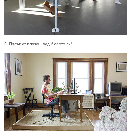
5. Пясък от плажа , под бюрото ви!