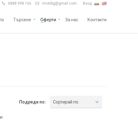
0888 998 166
imotibg@gmail.com
Вход


ло
Търсене
Оферти
За нас
Контакти
Подреди по:
Сортирай по:
и.