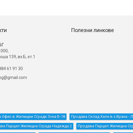
кти
Полезни линкове
БГ
000,
оша 139, вх.Б, ет.1
84 61 91 30
ibg@gmail.com
 Офис в Жилищни Сгради Зона Б-18
Продава Склад Хале в.з.Врана - 
ва Парцел Жилищна Сграда Надежда 2
Продава Парцел Жилищна Сг