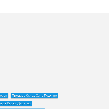
Лозен
Продава Склад Хале Подуяне
рада Хаджи Димитър