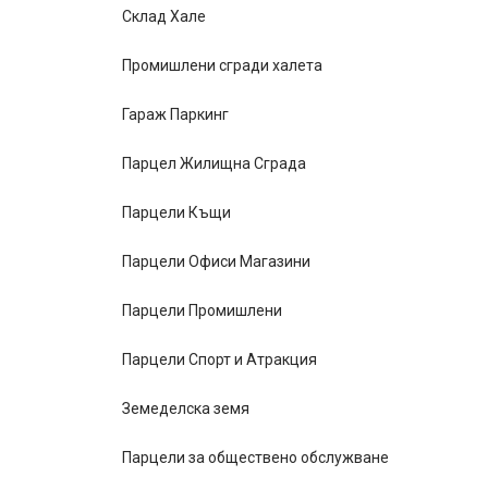
Склад Хале
Промишлени сгради халета
Гараж Паркинг
Парцел Жилищна Сграда
Парцели Къщи
Парцели Офиси Магазини
Парцели Промишлени
Парцели Спорт и Атракция
Земеделска земя
Парцели за обществено обслужване