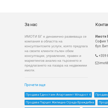
За нас
Конта
ИМОТИ БГ е динамично развиваща се
Имоти 
компания в областта на
София 1
консултантските услуги, която предлага
бул. Вит
на своите клиенти пълен обем
консултации, управление, правен и
+359 8

маркетингов анализ на търсенето и
imot

предлагането на пазара на недвижими
имоти.
Прочети още
Продава Едностаен Апартамент Младост 4
Продава
Продава Парцел Жилищна Сграда Враждебна
Прода