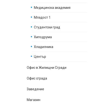
Медицинска академия
Младост 1
Студентски град
Хиподрума
Хладилника
Център
Офис в Жилищни Сгради
Офис сграда
Заведение
Магазин