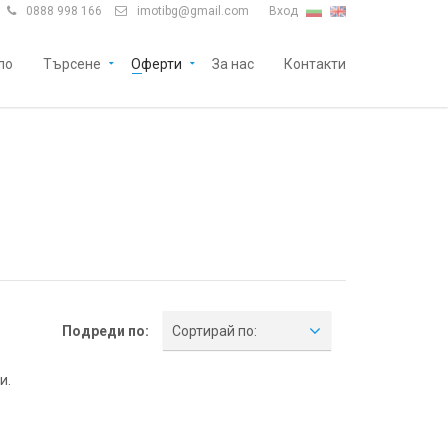
0888 998 166
imotibg@gmail.com
Вход


ло
Търсене
Оферти
За нас
Контакти
Подреди по:
Сортирай по:
и.