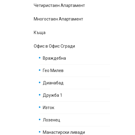
Четиристаен Апартамент
Многостаен Апартамент
Къщa
Офис в Офис Сгради
Враждебна
Гео Милев
Дианабад
Дружба 1
Изток
Лозенец
Манастирски ливади