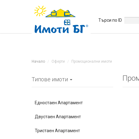
Търси по ID
Начало
Оферти
Промоционални имоти
Пром
Типове имоти
Едностаен Апартамент
Двустаен Апартамент
Тристаен Апартамент