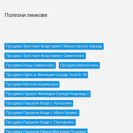
Полезни линкове
Продава Тристаен Апартамент Манастирски ливади
Продава Тристаен Апартамент Симеоново
Продава Къщa Симеоново
Продава Вила Бояна
Продава Офис в Жилищни Сгради Зона Б-18
Продава Магазин Банишора
Продава Парцел Жилищна Сграда Надежда 2
Продава Парцели Къщи с. Кокаляне
Продава Парцели Къщи с. Мало Бучино
Продава Парцели Къщи с. Панчарево
Продава Парцели Офиси Магазини Подуяне