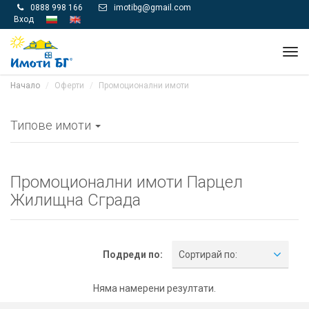
0888 998 166
imotibg@gmail.com


Вход
Tog
navi
Начало
Оферти
Промоционални имоти
Типове имоти
Промоционални имоти Парцел
Жилищна Сграда
Подреди по:
Сортирай по:
Няма намерени резултати.