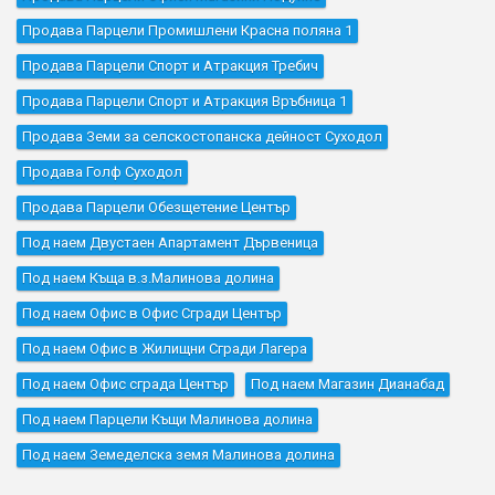
Продава Парцели Промишлени Красна поляна 1
Продава Парцели Спорт и Атракция Требич
Продава Парцели Спорт и Атракция Връбница 1
Продава Земи за селскостопанска дейност Суходол
Продава Голф Суходол
Продава Парцели Обезщетение Център
Под наем Двустаен Апартамент Дървеница
Под наем Къщa в.з.Малинова долина
Под наем Офис в Офис Сгради Център
Под наем Офис в Жилищни Сгради Лагера
Под наем Офис сграда Център
Под наем Магазин Дианабад
Под наем Парцели Къщи Малинова долина
Под наем Земеделска земя Малинова долина