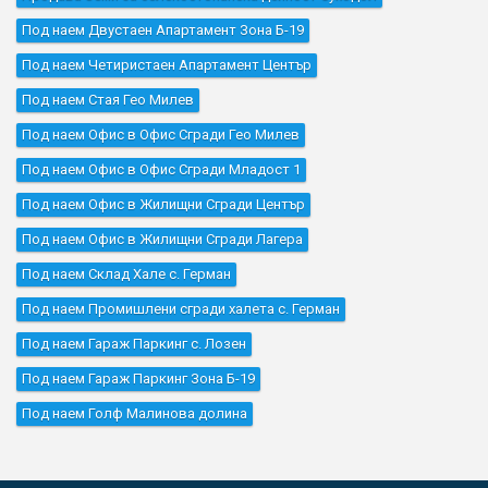
Под наем Двустаен Апартамент Зона Б-19
Под наем Четиристаен Апартамент Център
Под наем Стая Гео Милев
Под наем Офис в Офис Сгради Гео Милев
Под наем Офис в Офис Сгради Младост 1
Под наем Офис в Жилищни Сгради Център
Под наем Офис в Жилищни Сгради Лагера
Под наем Склад Хале с. Герман
Под наем Промишлени сгради халета с. Герман
Под наем Гараж Паркинг с. Лозен
Под наем Гараж Паркинг Зона Б-19
Под наем Голф Малинова долина