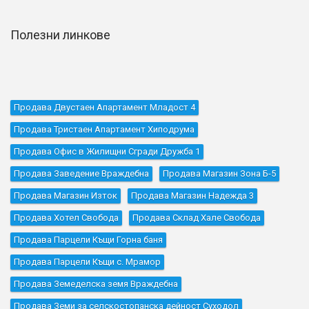
Полезни линкове
Продава Двустаен Апартамент Младост 4
Продава Тристаен Апартамент Хиподрума
Продава Офис в Жилищни Сгради Дружба 1
Продава Заведение Враждебна
Продава Магазин Зона Б-5
Продава Магазин Изток
Продава Магазин Надежда 3
Продава Хотел Свобода
Продава Склад Хале Свобода
Продава Парцели Къщи Горна баня
Продава Парцели Къщи с. Мрамор
Продава Земеделска земя Враждебна
Продава Земи за селскостопанска дейност Суходол