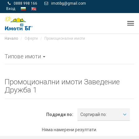
0888 998 166
imotibg@gmail.com


Вход
Tog
navi
Начало
Оферти
Промоционални имоти
Типове имоти
Промоционални имоти Заведение
Дружба 1
Подреди по:
Сортирай по:
Няма намерени резултати.