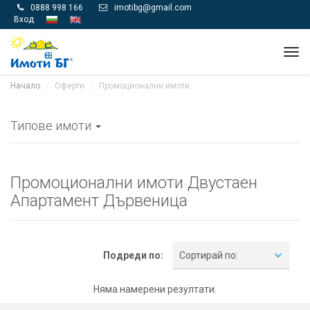
0888 998 166
imotibg@gmail.com


Вход
Tog
navi
Начало
Оферти
Промоционални имоти
Типове имоти
Промоционални имоти Двустаен
Апартамент Дървеница
Подреди по:
Сортирай по:
Няма намерени резултати.