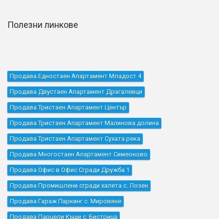
Полезни линкове
Продава Едностаен Апартамент Младост 4
Продава Двустаен Апартамент Драгалевци
Продава Тристаен Апартамент Център
Продава Тристаен Апартамент Малинова долина
Продава Тристаен Апартамент Сухата река
Продава Многостаен Апартамент Симеоново
Продава Офис в Офис Сгради Дружба 1
Продава Промишлени сгради халета с. Лозен
Продава Гараж Паркинг с. Мировяне
Продава Парцели Къщи с. Бистрица