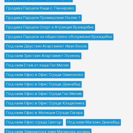
Продава Парцели Къщи с. Панчарево
Продава Парцели Промишлени Люлин 1
Продава Парцели Спорт и Атракция Враждебна
Продава Парцели за обществено обслужване Враждебна
Под наем Двустаен Апартамент Иван Вазов
Под наем Тристаен Апартамент Лозенец
Под наем Етаж от къща Гео Милев
Под наем Офис в Офис Сгради Симеоново
Под наем Офис в Офис Сгради Дианабад
Под наем Офис в Офис Сгради Гео Милев
Под наем Офис в Офис Сгради Хладилника
Под наем Офис в Жилищни Сгради Лагера
Под наем Офис сграда Център
Под наем Магазин Дианабад
Под наем Земеделска земя Малинова долина