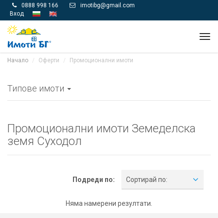
0888 998 166
imotibg@gmail.com


Вход
Tog
navi
Начало
Оферти
Промоционални имоти
Типове имоти
Промоционални имоти Земеделска
земя Суходол
Подреди по:
Сортирай по:
Няма намерени резултати.