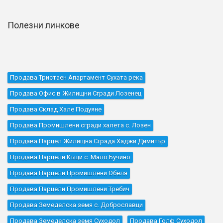
Полезни линкове
Продава Тристаен Апартамент Сухата река
Продава Офис в Жилищни Сгради Лозенец
Продава Склад Хале Подуяне
Продава Промишлени сгради халета с. Лозен
Продава Парцел Жилищна Сграда Хаджи Димитър
Продава Парцели Къщи с. Мало Бучино
Продава Парцели Промишлени Обеля
Продава Парцели Промишлени Требич
Продава Земеделска земя с. Доброславци
Продава Земеделска земя Суходол
Продава Голф Суходол