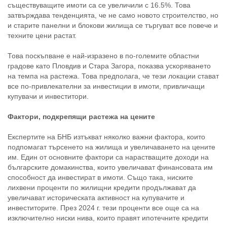
съществуващите имоти са се увеличили с 16.5%. Това
затвърждава тенденцията, че не само новото строителство, но
и старите панелни и блокови жилища се търгуват все повече и
техните цени растат.
Това поскъпване е най-изразено в по-големите областни
градове като Пловдив и Стара Загора, показва ускоряването
на темпа на растежа. Това предполага, че тези локации стават
все по-привлекателни за инвестиции в имоти, привличащи
купувачи и инвеститори.
Фактори, подкрепящи растежа на цените
Експертите на БНБ изтъкват няколко важни фактора, които
подпомагат търсенето на жилища и увеличаването на цените
им. Един от основните фактори са нарастващите доходи на
българските домакинства, които увеличават финансовата им
способност да инвестират в имоти. Също така, ниските
лихвени проценти по жилищни кредити продължават да
увеличават историческата активност на купувачите и
инвеститорите. През 2024 г. тези проценти все още са на
изключително ниски нива, които правят ипотечните кредити