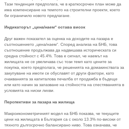
Тази тенденция предполага, че в краткосрочен план може да
има компенсиране на темпото на строителни проекти, което
би ограничило новото предлагане.
Индикаторът „цена/наем“ остава висок
Друг важен показател за оценка на доходите на пазара е
съотношението „цена/наем“. Според анализа на БНБ, това
съотношение продължава да надвишава историческата си
средна стойност с 45.4%. Това е сигнал, че наемът на
жилищата не се увеличава със този темп като цените за
покупка, което предполага, че решенията на домакинствата за
закупуване на имоти се обуславят от други фактори, като
очакванията за капиталова печалба от продажба в бъдеще
или като начин за запазване на стойността на спестяванията в
условията на ниски лихви.
Перспективи за пазара на жилища
Макроиконометричният модел на БНБ показва, че текущите
цени на жилищата в България са с около 13.3% по-високи от
тяхното дългосрочно балансирано ниво. Това означава, че