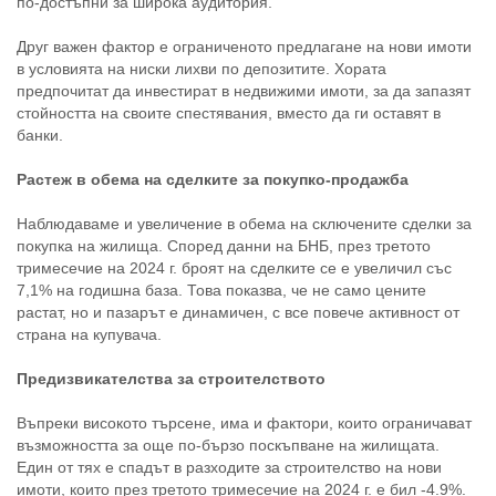
по-достъпни за широка аудитория.
Друг важен фактор е ограниченото предлагане на нови имоти
в условията на ниски лихви по депозитите. Хората
предпочитат да инвестират в недвижими имоти, за да запазят
стойността на своите спестявания, вместо да ги оставят в
банки.
Растеж в обема на сделките за покупко-продажба
Наблюдаваме и увеличение в обема на сключените сделки за
покупка на жилища. Според данни на БНБ, през третото
тримесечие на 2024 г. броят на сделките се е увеличил със
7,1% на годишна база. Това показва, че не само цените
растат, но и пазарът е динамичен, с все повече активност от
страна на купувача.
Предизвикателства за строителството
Въпреки високото търсене, има и фактори, които ограничават
възможността за още по-бързо поскъпване на жилищата.
Един от тях е спадът в разходите за строителство на нови
имоти, които през третото тримесечие на 2024 г. е бил -4.9%.