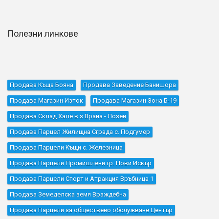
Полезни линкове
Продава Къщa Бояна
Продава Заведение Банишора
Продава Магазин Изток
Продава Магазин Зона Б-19
Продава Склад Хале в.з.Врана - Лозен
Продава Парцел Жилищна Сграда с. Подгумер
Продава Парцели Къщи с. Железница
Продава Парцели Промишлени гр. Нови Искър
Продава Парцели Спорт и Атракция Връбница 1
Продава Земеделска земя Враждебна
Продава Парцели за обществено обслужване Център