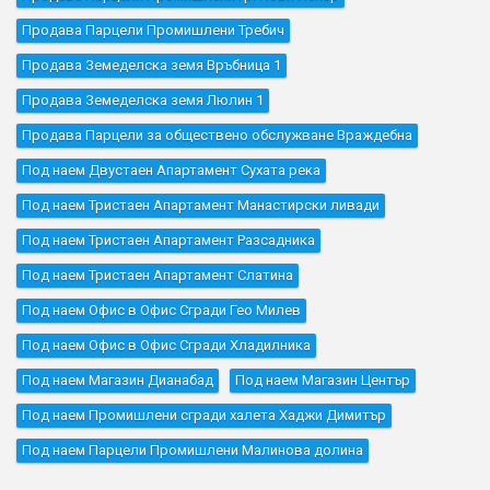
Продава Парцели Промишлени Требич
Продава Земеделска земя Връбница 1
Продава Земеделска земя Люлин 1
Продава Парцели за обществено обслужване Враждебна
Под наем Двустаен Апартамент Сухата река
Под наем Тристаен Апартамент Манастирски ливади
Под наем Тристаен Апартамент Разсадника
Под наем Тристаен Апартамент Слатина
Под наем Офис в Офис Сгради Гео Милев
Под наем Офис в Офис Сгради Хладилника
Под наем Магазин Дианабад
Под наем Магазин Център
Под наем Промишлени сгради халета Хаджи Димитър
Под наем Парцели Промишлени Малинова долина