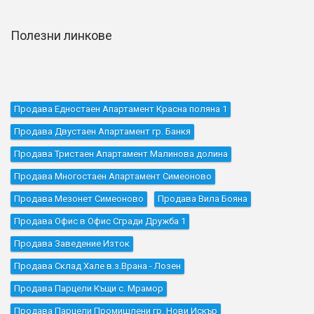
Полезни линкове
Продава Едностаен Апартамент Красна поляна 1
Продава Двустаен Апартамент гр. Банкя
Продава Тристаен Апартамент Малинова долина
Продава Многостаен Апартамент Симеоново
Продава Мезонет Симеоново
Продава Вила Бояна
Продава Офис в Офис Сгради Дружба 1
Продава Заведение Изток
Продава Склад Хале в.з.Врана - Лозен
Продава Парцели Къщи с. Мрамор
Продава Парцели Промишлени гр. Нови Искър