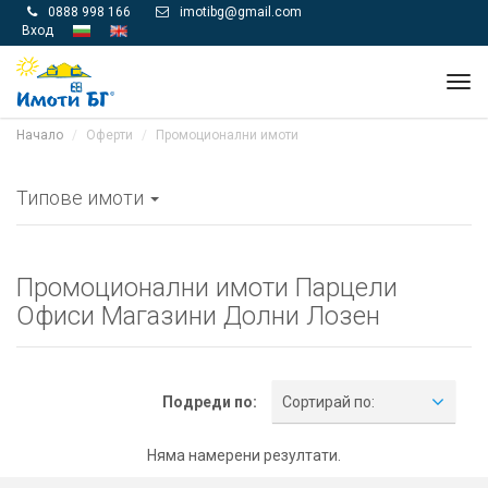
0888 998 166
imotibg@gmail.com


Вход
Tog
navi
Начало
Оферти
Промоционални имоти
Типове имоти
Промоционални имоти Парцели
Офиси Магазини Долни Лозен
Подреди по:
Сортирай по:
Няма намерени резултати.