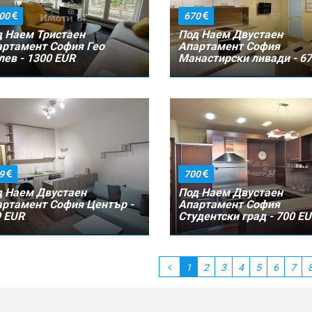
00
670
 Наем Тристаен
Под Наем Двустаен
ртамент София Гео
Апартамент София
ев - 1300 EUR
Манастирски ливади - 6
EUR
9
700
 Наем Двустаен
Под Наем Двустаен
ртамент София Център -
Апартамент София
 EUR
Студентски град - 700 E
1
2
3
4
5
6
7