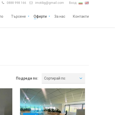
0888 998 166
imotibg@gmail.com
Вход


ло
Търсене
Оферти
За нас
Контакти
Подреди по:
Сортирай по: