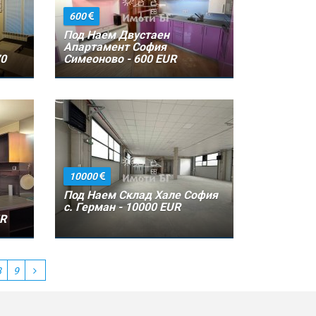
600
Под Наем Двустаен
Апартамент София
70
Симеоново - 600 EUR
10000
Под Наем Склад Хале София
с. Герман - 10000 EUR
UR
8
9