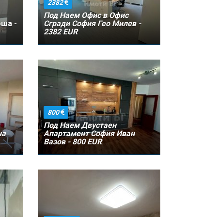
2382
Под Наем Офис в Офис
ша -
Сгради София Гео Милев -
2382 EUR
800
Под Наем Двустаен
на
Апартамент София Иван
Вазов - 800 EUR