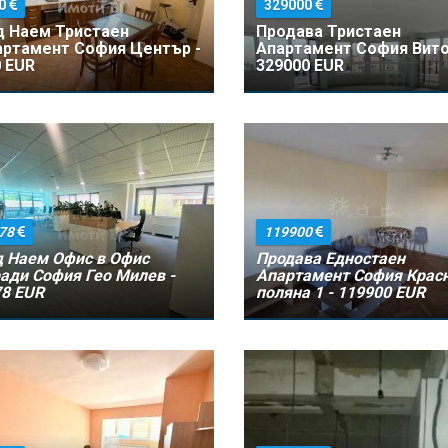
0
329000
д Наем Тристаен
Продава Тристаен
артамент София Център -
Апартамент София Вито
 EUR
329000 EUR
78
119900
 Наем Офис в Офис
Продава Едностаен
ади София Гео Милев -
Апартамент София Крас
8 EUR
поляна 1 - 119900 EUR