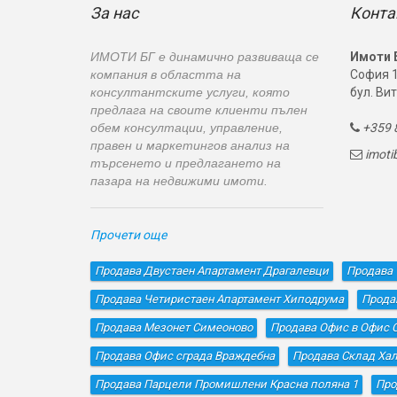
За нас
Конта
ИМОТИ БГ е динамично развиваща се
Имоти 
компания в областта на
София 1
консултантските услуги, която
бул. Вит
предлага на своите клиенти пълен
обем консултации, управление,
+359 8

правен и маркетингов анализ на
imot

търсенето и предлагането на
пазара на недвижими имоти.
Прочети още
Продава Двустаен Апартамент Драгалевци
Продава 
Продава Четиристаен Апартамент Хиподрума
Прода
Продава Мезонет Симеоново
Продава Офис в Офис 
Продава Офис сграда Враждебна
Продава Склад Хал
Продава Парцели Промишлени Красна поляна 1
Про