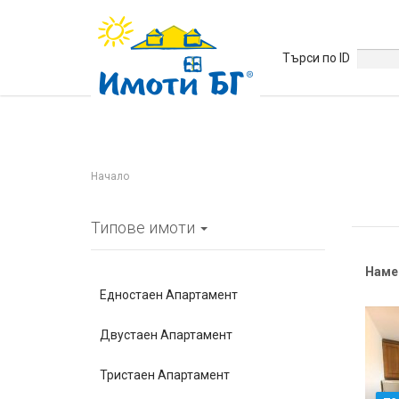
Търси по ID
Начало
Типове имоти
Наме
Едностаен Апартамент
Двустаен Апартамент
Тристаен Апартамент