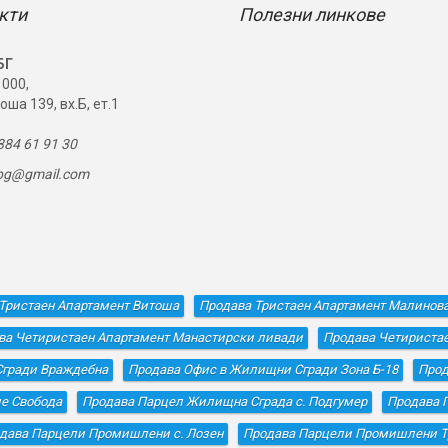
кти
Полезни линкове
БГ
000,
оша 139, вх.Б, ет.1
84 61 91 30
ibg@gmail.com
Тристаен Апартамент Витоша
Продава Тристаен Апартамент Малинов
ва Четиристаен Апартамент Манастирски ливади
Продава Четириста
Сгради Враждебна
Продава Офис в Жилищни Сгради Зона Б-18
Прод
е Свобода
Продава Парцел Жилищна Сграда с. Подгумер
Продава 
дава Парцели Промишлени с. Лозен
Продава Парцели Промишлени Т