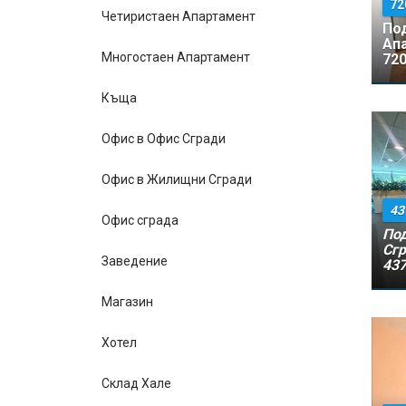
72
Четиристаен Апартамент
По
Ап
Многостаен Апартамент
720
Къщa
Офис в Офис Сгради
Офис в Жилищни Сгради
43
Офис сграда
Под
Сгр
Заведение
437
Магазин
Хотел
Склад Хале