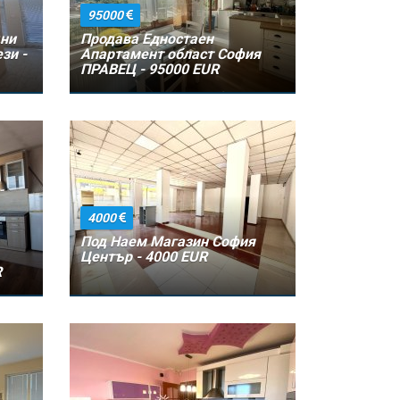
95000
ни
Продава Едностаен
зи -
Апартамент област София
ПРАВЕЦ - 95000 EUR
4000
Под Наем Магазин София
Център - 4000 EUR
R