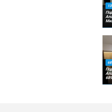
13
Под
Апа
Мил
68
Под
Апа
689