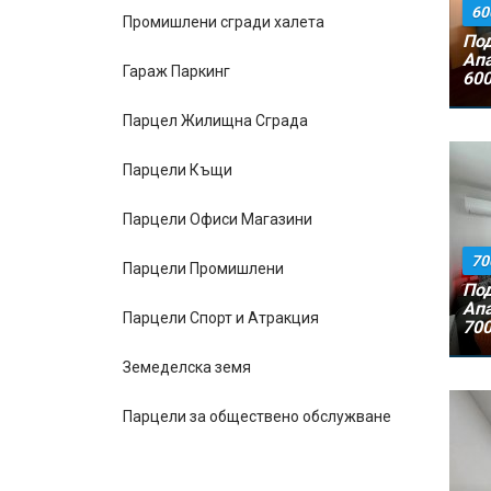
60
Промишлени сгради халета
Под
Апа
Гараж Паркинг
600
Парцел Жилищна Сграда
Парцели Къщи
Парцели Офиси Магазини
70
Парцели Промишлени
Под
Апа
Парцели Спорт и Атракция
700
Земеделска земя
Парцели за обществено обслужване