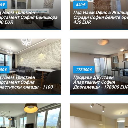
0
430
 Наем Тристаен
Под Наем Офис в Жилищ
артамент София Банишора
Сгради София Белите бре
00 EUR
430 EUR
00
178000
 Наем Тристаен
Продава Двустаен
артамент София
Апартамент София
астирски ливади - 1100
Драгалевци - 178000 EU
R