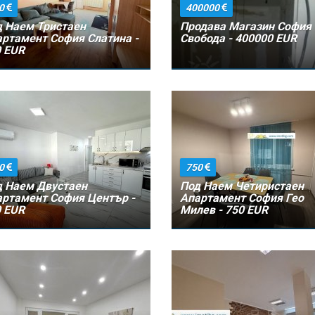
0
400000
 Наем Тристаен
Продава Магазин София
ртамент София Слатина -
Свобода - 400000 EUR
 EUR
0
750
 Наем Двустаен
Под Наем Четиристаен
ртамент София Център -
Апартамент София Гео
 EUR
Милев - 750 EUR