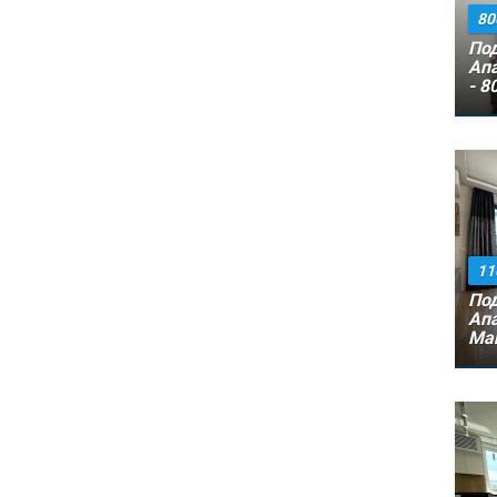
80
Под
Ап
- 8
11
Под
Ап
Ман
EU