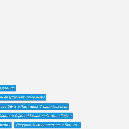
а долина
ен Апартамент Симеоново
ава Офис в Жилищни Сгради Лозенец
Парцели Офиси Магазини Летище София
ребич
Продава Земеделска земя Люлин 1