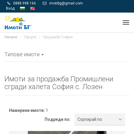
0888 998 166
imotibg@gmail.com


Вход
Tog
navi
Начало
Оферти
Продажби София
Типове имоти
Имоти за продажба Промишлени
сгради халета София с. Лозен
Намерени имоти:
1
Подреди по:
Сортирай по: