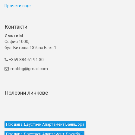
Прочети още
Контакти
Имоти БГ
София 1000,
бул. Витоша 139, вх.Б, ет.1
+359 884 61 91 30

imotibg@gmail.com

Полезни линкове
Продава Двустаен Апартамент Банишора
Продава Двустаен Апартамент Дружба 1