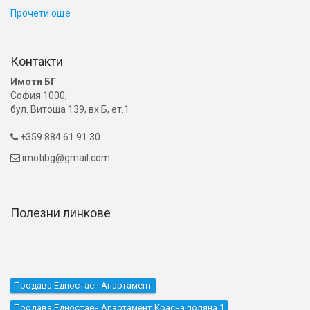
Прочети още
Контакти
Имоти БГ
София 1000,
бул. Витоша 139, вх.Б, ет.1
+359 884 61 91 30

imotibg@gmail.com

Полезни линкове
Продава Едностаен Апартамент
Продава Едностаен Апартамент Красна поляна 1