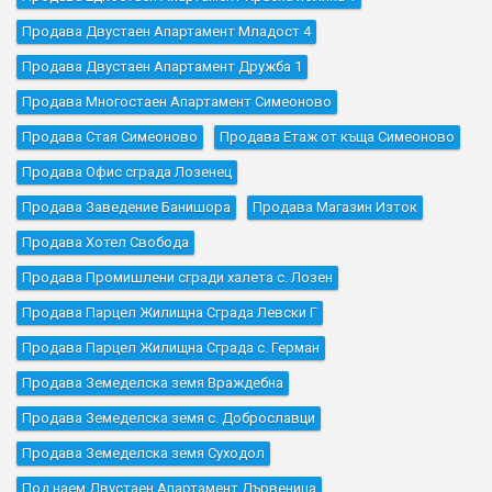
Продава Двустаен Апартамент Младост 4
Продава Двустаен Апартамент Дружба 1
Продава Многостаен Апартамент Симеоново
Продава Стая Симеоново
Продава Етаж от къща Симеоново
Продава Офис сграда Лозенец
Продава Заведение Банишора
Продава Магазин Изток
Продава Хотел Свобода
Продава Промишлени сгради халета с. Лозен
Продава Парцел Жилищна Сграда Левски Г
Продава Парцел Жилищна Сграда с. Герман
Продава Земеделска земя Враждебна
Продава Земеделска земя с. Доброславци
Продава Земеделска земя Суходол
Под наем Двустаен Апартамент Дървеница