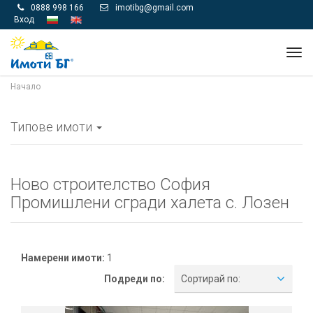
0888 998 166
imotibg@gmail.com


Вход
Tog
navi
Начало
Типове имоти
Ново строителство София
Промишлени сгради халета с. Лозен
Намерени имоти:
1
Подреди по:
Сортирай по: