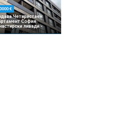
0000
одава Четиристаен
артамент София
астирски ливади -
000 EUR