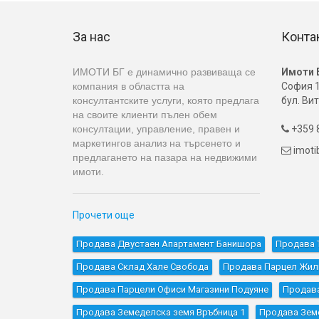
За нас
Конта
ИМОТИ БГ е динамично развиваща се
Имоти 
компания в областта на
София 1
консултантските услуги, която предлага
бул. Вит
на своите клиенти пълен обем
консултации, управление, правен и
+359 8

маркетингов анализ на търсенето и
imot

предлагането на пазара на недвижими
имоти.
Прочети още
Продава Двустаен Апартамент Банишора
Продава 
Продава Склад Хале Свобода
Продава Парцел Жил
Продава Парцели Офиси Магазини Подуяне
Продава
Продава Земеделска земя Връбница 1
Продава Зем