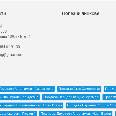
кти
Полезни линкове
БГ
000,
оша 139, вх.Б, ет.1
84 61 91 30
ibg@gmail.com
Тристаен Апартамент Сухата река
Продава Стая Симеоново
Прода
ищна Сграда Враждебна
Продава Парцели Къщи с. Мрамор
Продав
 Парцели Промишлени гр. Нови Искър
Продава Парцели Спорт и Атр
еделска земя Люлин 1
Под наем Двустаен Апартамент Иван Вазов