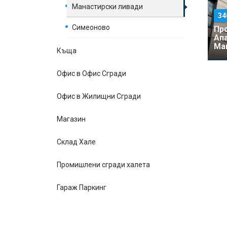
Манастирски ливади
34
Симеоново
Пр
Ап
Ман
Къщa
340
Офис в Офис Сгради
Офис в Жилищни Сгради
Магазин
Склад Хале
Промишлени сгради халета
Гараж Паркинг