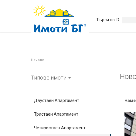
Търси по ID
Начало
Ново
Типове имоти
Двустаен Апартамент
Наме
Тристаен Апартамент
Четиристаен Апартамент