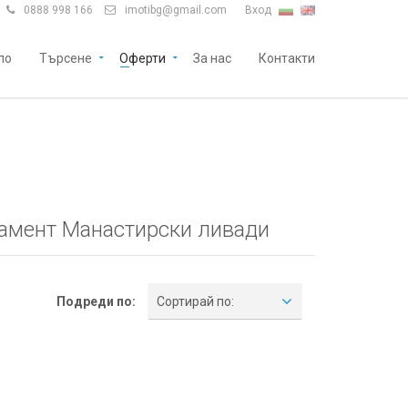
0888 998 166
imotibg@gmail.com
Вход


ло
Търсене
Оферти
За нас
Контакти
тамент Манастирски ливади
Подреди по:
Сортирай по: