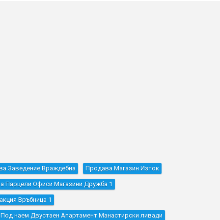
ва Заведение Враждебна
Продава Магазин Изток
а Парцели Офиси Магазини Дружба 1
акция Връбница 1
Под наем Двустаен Апартамент Манастирски ливади