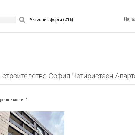
Нача
Активни оферти
(216)
 строителство София Четиристаен Апар
рени имоти:
1