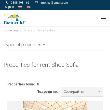
0888 998 166
imotibg@gmail.com


Sign In
Tog
navi
Homepage
Offers
Sofia Rentals
Types of properties
Properties for rent Shop Sofia
Properties found:
8
Подреди по:
Сортирай по: