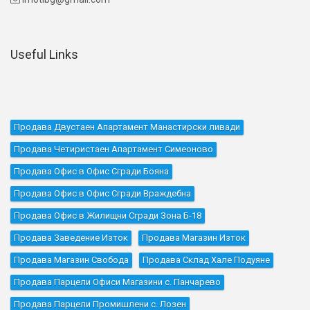
Useful Links
Продава Двустаен Апартамент Манастирски ливади
Продава Четиристаен Апартамент Симеоново
Продава Офис в Офис Сгради Бояна
Продава Офис в Офис Сгради Враждебна
Продава Офис в Жилищни Сгради Зона Б-18
Продава Заведение Изток
Продава Магазин Изток
Продава Магазин Свобода
Продава Склад Хале Подуяне
Продава Парцели Офиси Магазини с. Панчарево
Продава Парцели Промишлени с. Лозен