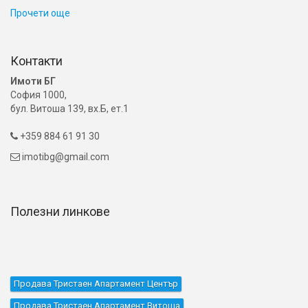
Прочети още
Контакти
Имоти БГ
София 1000,
бул. Витоша 139, вх.Б, ет.1
+359 884 61 91 30

imotibg@gmail.com

Полезни линкове
Продава Тристаен Апартамент Център
Продава Тристаен Апартамент Витоша