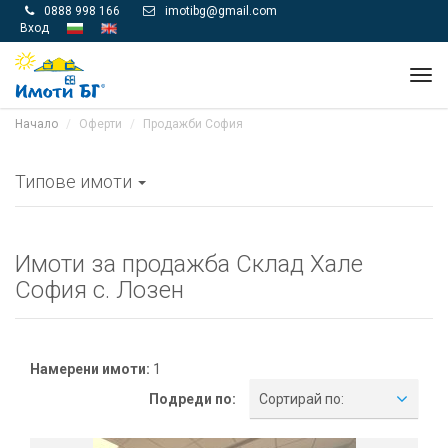
0888 998 166
imotibg@gmail.com


Вход
Tog
navi
Начало
Оферти
Продажби София
Типове имоти
Имоти за продажба Склад Хале
София с. Лозен
Намерени имоти:
1
Подреди по:
Сортирай по: