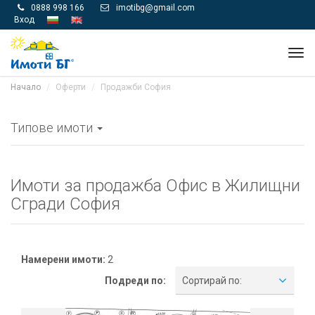
0888 998 166
imotibg@gmail.com


Вход
Tog
navi
Начало
Оферти
Продажби София
Типове имоти
Имоти за продажба Офис в Жилищни
Сгради София
Намерени имоти:
2
Подреди по:
Сортирай по: