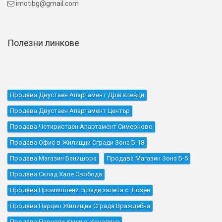
imotibg@gmail.com

Полезни линкове
Продава Двустаен Апартамент Драгалевци
Продава Двустаен Апартамент Център
Продава Четиристаен Апартамент Симеоново
Продава Офис в Жилищни Сгради Зона Б-18
Продава Магазин Банишора
Продава Магазин Зона Б-5
Продава Склад Хале Свобода
Продава Промишлени сгради халета с. Лозен
Продава Парцел Жилищна Сграда Враждебна
Продава Парцели Къщи с. Кокаляне