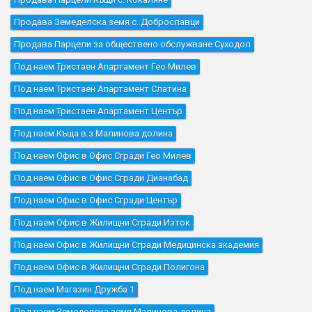
Продава Земеделска земя с. Доброславци
Продава Парцели за обществено обслужване Суходол
Под наем Тристаен Апартамент Гео Милев
Под наем Тристаен Апартамент Слатина
Под наем Тристаен Апартамент Център
Под наем Къщa в.з.Малинова долина
Под наем Офис в Офис Сгради Гео Милев
Под наем Офис в Офис Сгради Дианабад
Под наем Офис в Офис Сгради Център
Под наем Офис в Жилищни Сгради Изток
Под наем Офис в Жилищни Сгради Медицинска академия
Под наем Офис в Жилищни Сгради Полигона
Под наем Магазин Дружба 1
Под наем Земеделска земя Малинова долина