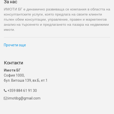
За нас
ИМОТИ БГ е динамично развиваща се компания в областта на
консултантските услуги, която предлага на своите клиенти
пълен обем консултации, управление, правен и маркетингов
анализ на търсенето и предлагането на пазара на недвижими
имоти.
Прочети още
Контакти
Имоти БГ
София 1000,
бул. Витоша 139, вх.Б, ет.1
+359 884 61 91 30

imotibg@gmail.com
