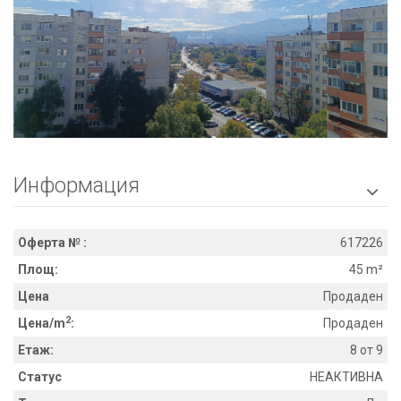
Информация

Оферта № :
617226
Площ:
45 m²
Цена
Продаден
2
Цена/m
:
Продаден
Етаж:
8 от 9
Статус
НЕАКТИВНА