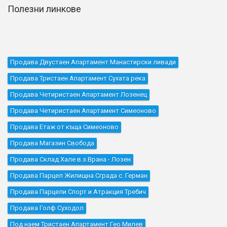
Полезни линкове
Продава Двустаен Апартамент Манастирски ливади
Продава Тристаен Апартамент Сухата река
Продава Четиристаен Апартамент Лозенец
Продава Четиристаен Апартамент Симеоново
Продава Етаж от къща Симеоново
Продава Магазин Свобода
Продава Склад Хале в.з.Врана - Лозен
Продава Парцел Жилищна Сграда с. Герман
Продава Парцели Спорт и Атракция Требич
Продава Голф Суходол
Под наем Тристаен Апартамент Гео Милев