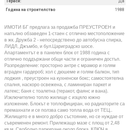
Тераси:
Да
Година на строителство
1988
ИМОТИ БГ предлага за продажба ПРЕУСТРОЕН и
напълно обзаведен 1-стаен с отлично местоположение
в жк. Дружба 2 - непосредствено до автобусна спирка,
ЛИДЛ, Джъмбо, и бул.Цариградско шосе.
Апартаментът е в панелен блок от 1988 година с
отлично поддържани общи части и ограничен достъп.
Разпределение: просторно антре с мрамор и голям
вграден гардероб; хол с дюшеме и голям балкон, тип
лоджия , преустроен на кухненски бокс; самостоятелна
спалня, наскоро освежена, с ламиниран паркет и
латекс; баня с тоалетна (теракот, фаянс и вана).
Изключително топло жилище с изцяло южно
изложение. Блокът е топлофициран, но радиаторите са
премахнати и се ползва само топла вода от ТЕЦ..
Жилището е в много добро състояние, но се нуждае от
съвременен ремонт. Прилежащо мазе с площ от 2,48
кв.м. Свободно паркиране около блока. КЛЮЧ в