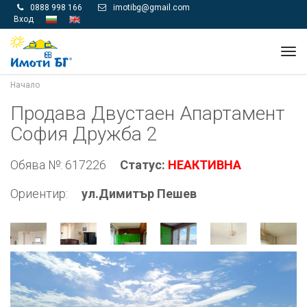
0888 998 166
imotibg@gmail.com


Вход
Tog
navi
Начало
Продава Двустаен Апартамент
София Дружба 2
Обява №: 617226
Статус:
НЕАКТИВНА
Ориентир:
ул.Димитър Пешев