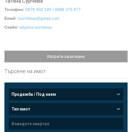
Татяна Сурчева
Телефон:
0879 402 149 / 0888 375 877
Email:
tsurcheva@gmail.com
Скайп:
tatyana-surcheva
Изпрати запитване
Търсене на имот
Продажба / Под наем
Тип имот