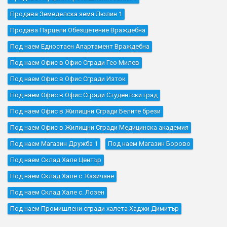
Продава Земеделска земя Люлин 1
Продава Парцели Обезщетение Враждебна
Под наем Едностаен Апартамент Враждебна
Под наем Офис в Офис Сгради Гео Милев
Под наем Офис в Офис Сгради Изток
Под наем Офис в Офис Сгради Студентски град
Под наем Офис в Жилищни Сгради Белите брези
Под наем Офис в Жилищни Сгради Медицинска академия
Под наем Магазин Дружба 1
Под наем Магазин Борово
Под наем Склад Хале Център
Под наем Склад Хале с. Казичане
Под наем Склад Хале с. Лозен
Под наем Промишлени сгради халета Хаджи Димитър