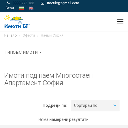
0888 998 166
imotibg@gmail.com


Вход
Tog
navi
Начало
Оферти
Наеми София
Типове имоти
Имоти под наем Многостаен
Апартамент София
Подреди по:
Сортирай по:
Няма намерени резултати.