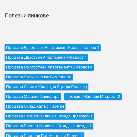
Полезни линкове
Продава Едностаен Апартамент Красна поляна 1
Продава Двустаен Апартамент Младост 4
Продава Многостаен Апартамент Симеоново
Продава Етаж от къща Симеоново
Продава Офис в Жилищни Сгради Лозенец
Продава Магазин Банишора
Продава Магазин Младост 2
Продава Склад Хале с. Герман
Продава Парцел Жилищна Сграда Враждебна
Продава Парцел Жилищна Сграда Надежда 2
Продава Парцели Промишлени Люлин 1