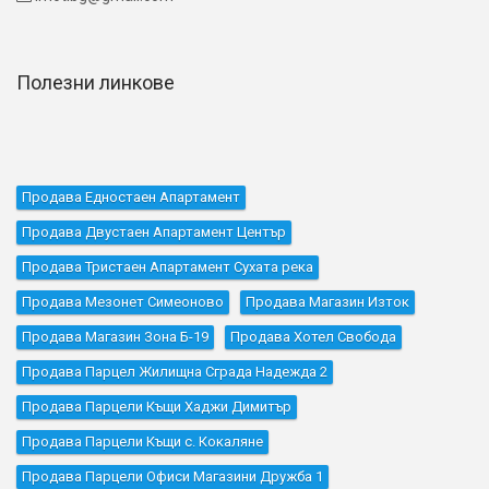
Полезни линкове
Продава Едностаен Апартамент
Продава Двустаен Апартамент Център
Продава Тристаен Апартамент Сухата река
Продава Мезонет Симеоново
Продава Магазин Изток
Продава Магазин Зона Б-19
Продава Хотел Свобода
Продава Парцел Жилищна Сграда Надежда 2
Продава Парцели Къщи Хаджи Димитър
Продава Парцели Къщи с. Кокаляне
Продава Парцели Офиси Магазини Дружба 1