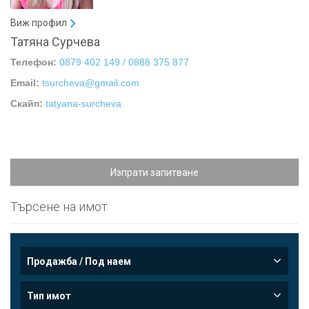
Виж профил
Татяна Сурчева
Телефон:
0879 402 149 / 0888 375 877
Email:
tsurcheva@gmail.com
Скайп:
tatyana-surcheva
Изпрати запитване
Търсене на имот
Продажба / Под наем
Тип имот