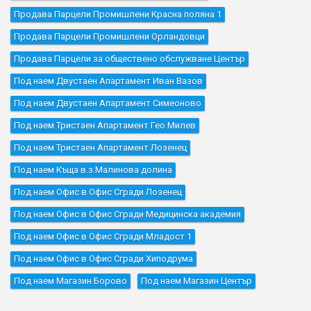
Продава Парцели Промишлени Красна поляна 1
Продава Парцели Промишлени Орландовци
Продава Парцели за обществено обслужване Център
Под наем Двустаен Апартамент Иван Вазов
Под наем Двустаен Апартамент Симеоново
Под наем Тристаен Апартамент Гео Милев
Под наем Тристаен Апартамент Лозенец
Под наем Къщa в.з.Малинова долина
Под наем Офис в Офис Сгради Лозенец
Под наем Офис в Офис Сгради Медицинска академия
Под наем Офис в Офис Сгради Младост 1
Под наем Офис в Офис Сгради Хиподрума
Под наем Магазин Борово
Под наем Магазин Център