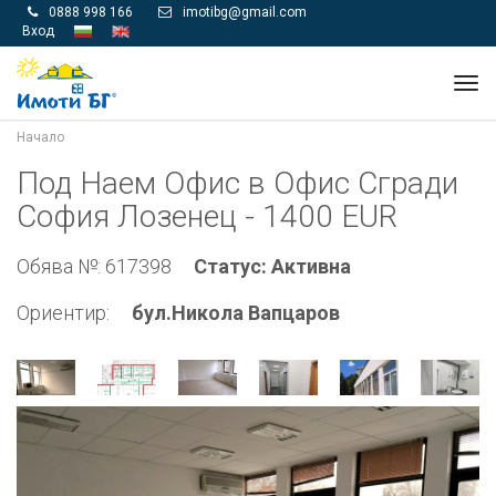
0888 998 166
imotibg@gmail.com


Вход
Tog
navi
Начало
Под Наем Офис в Офис Сгради
София Лозенец - 1400 EUR
Обява №: 617398
Статус: Активна
Ориентир:
бул.Никола Вапцаров