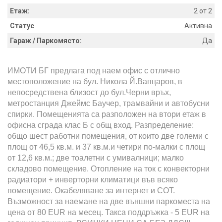
Етаж:
2 от 2
Статус
Активна
Гараж / Паркомясто:
Да
ИМОТИ БГ предлага под наем офис с отлично
местоположение на бул. Никола Й.Вапцаров, в
непосредствена близост до бул.Черни връх,
метростанция Джеймс Баучер, трамвайни и автобусни
спирки. Помещенията са разположен на втори етаж в
офисна сграда клас Б с общ вход. Разпределение:
общо шест работни помещения, от които две големи с
площ от 46,5 кв.м. и 37 кв.м.и четири по-малки с площ
от 12,6 кв.м.; две тоалетни с умивалници; малко
складово помещение. Отопление на ток с конвекторни
радиатори + инверторни климатици във всяко
помещение. Окабеляване за интернет и СОТ.
Възможност за наемане на две външни паркоместа на
цена от 80 EUR на месец. Такса поддръжка - 5 EUR на