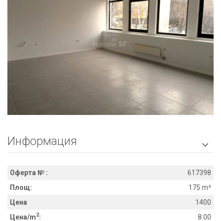
Информация

Оферта № :
617398
Площ:
175 m²
Цена
1400
2
Цена/m
:
8.00