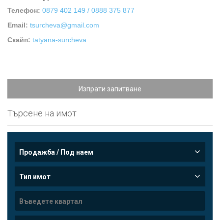
Телефон:
0879 402 149 / 0888 375 877
Email:
tsurcheva@gmail.com
Скайп:
tatyana-surcheva
Изпрати запитване
Търсене на имот
Продажба / Под наем
Тип имот