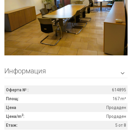
Информация

Оферта № :
614895
Площ:
167 m²
Цена
Продаден
2
Цена/m
:
Продаден
Етаж:
5 от 8