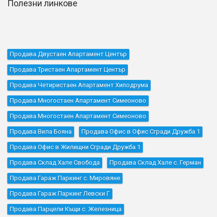
Полезни линкове
Продава Двустаен Апартамент Център
Продава Тристаен Апартамент Център
Продава Четиристаен Апартамент Хиподрума
Продава Многостаен Апартамент Симеоново
Продава Многостаен Апартамент Симеоново
Продава Вила Бояна
Продава Офис в Офис Сгради Дружба 1
Продава Офис в Жилищни Сгради Дружба 1
Продава Склад Хале Свобода
Продава Склад Хале с. Герман
Продава Гараж Паркинг с. Мировяне
Продава Гараж Паркинг Левски Г
Продава Парцели Къщи с. Железница