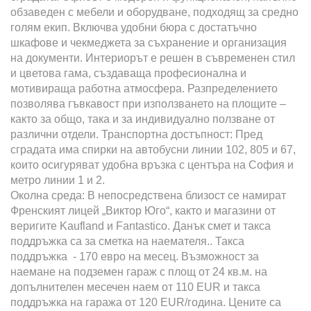
обзаведен с мебели и оборудване, подходящ за средно
голям екип. Включва удобни бюра с достатъчно
шкафове и чекмеджета за съхранение и организация
на документи. Интериорът е решен в съвременен стил
и цветова гама, създаваща професионална и
мотивираща работна атмосфера. Разпределението
позволява гъвкавост при използването на площите –
както за общо, така и за индивидуално ползване от
различни отдели. Транспортна достъпност: Пред
сградата има спирки на автобусни линии 102, 805 и 67,
които осигуряват удобна връзка с центъра на София и
метро линии 1 и 2.
Околна среда: В непосредствена близост се намират
Френският лицей „Виктор Юго“, както и магазини от
веригите Kaufland и Fantastico. Данък смет и такса
поддръжка са за сметка на наемателя.. Такса
поддръжка - 170 евро на месец. Възможност за
наемане на подземен гараж с площ от 24 кв.м. на
допълнителен месечен наем от 110 EUR и такса
поддръжка на гаража от 120 EUR/година. Цените са