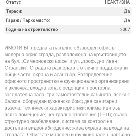
Статус
НЕАКТИВНА
Тераси:
Да
Гараж / Паркомясто:
Да
Година на строителство
2007
ИМОТИ БГ предлага напълно обзаведен офис в
модерна офис сграда, разположена на кръстовището
на бул. „Симеоновско шосе“ и ул. „проф. д-р Иван
Странски“. Сградата разполага с отлично поддържани
общи части, охрана и асансьор. Разпределение -
офисното пространство е функционално организирано
и включва: входна зона с рецепция; просторна
заседателна зала; три самостоятелни кабинета, всеки с
балкон; оборудван кухненски бокс; два санитарни
възела. Технически характеристики: климатици във
всяко помещение; централно отопление (ТЕЦ); пълно
структурно окабеляване, система за контрол на
достъпа и видеонаблюдение; жива охрана на входа на
сградата. Офисът е модерен и функционален, напълно