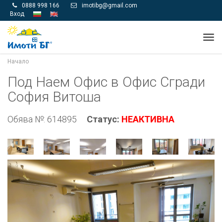
0888 998 166
imotibg@gmail.com


Вход
Tog
navi
Начало
Под Наем Офис в Офис Сгради
София Витоша
Обява №: 614895
Статус:
НЕАКТИВНА