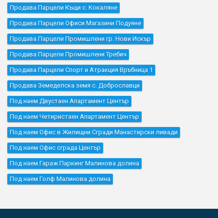
Продава Парцели Къщи с. Кокаляне
Продава Парцели Офиси Магазини Подуяне
Продава Парцели Промишлени гр. Нови Искър
Продава Парцели Промишлени Требич
Продава Парцели Спорт и Атракция Връбница 1
Продава Земеделска земя с. Доброславци
Под наем Двустаен Апартамент Център
Под наем Четиристаен Апартамент Център
Под наем Офис в Жилищни Сгради Манастирски ливади
Под наем Офис сграда Център
Под наем Гараж Паркинг Малинова долина
Под наем Голф Малинова долина