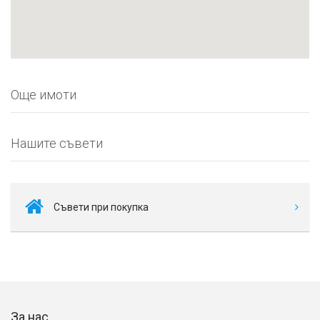
Още имоти
Нашите съвети
Съвети при покупка
За нас