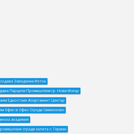
родава Заведение Изток
дава Парцели Промишлени гр. Нови Искър
аем Едностаен Апартамент Център
ем Офис в Офис Сгради Симеоново
инска академия
ромишлени сгради халета с. Герман