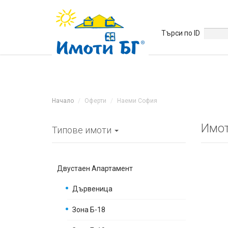
Търси по ID
Начало
Оферти
Наеми София
Имот
Типове имоти
Двустаен Апартамент
Дървеница
Зона Б-18