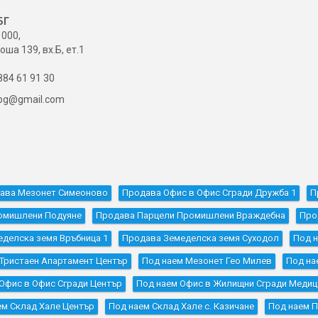
БГ
000,
оша 139, вх.Б, ет.1
84 61 91 30
ibg@gmail.com
ава Мезонет Симеоново
Продава Офис в Офис Сгради Дружба 1
П
омишлени Подуяне
Продава Парцели Промишлени Враждебна
Про
делска земя Връбница 1
Продава Земеделска земя Суходол
Под н
 Тристаен Апартамент Център
Под наем Мезонет Гео Милев
Под на
Офис в Офис Сгради Център
Под наем Офис в Жилищни Сгради Медиц
ем Склад Хале Център
Под наем Склад Хале с. Казичане
Под наем П