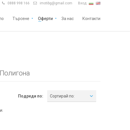
0888 998 166
imotibg@gmail.com
Вход


ло
Търсене
Оферти
За нас
Контакти
 Полигона
Подреди по:
Сортирай по:
и.