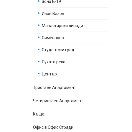
Зона Б-19
Иван Вазов
Манастирски ливади
Симеоново
Студентски град
Сухата река
Център
Тристаен Апартамент
Четиристаен Апартамент
Къщa
Офис в Офис Сгради