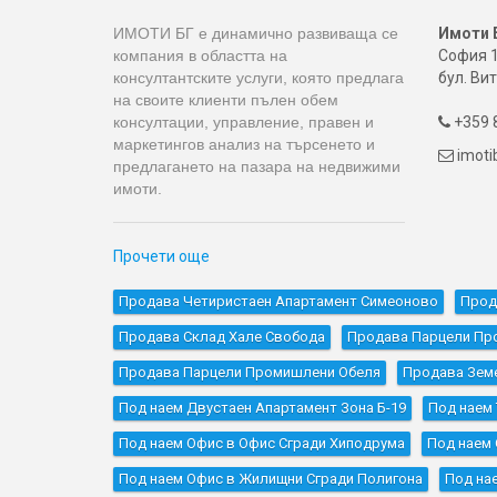
ИМОТИ БГ е динамично развиваща се
Имоти 
компания в областта на
София 1
консултантските услуги, която предлага
бул. Вит
на своите клиенти пълен обем
консултации, управление, правен и
+359 8

маркетингов анализ на търсенето и
imot

предлагането на пазара на недвижими
имоти.
Прочети още
Продава Четиристаен Апартамент Симеоново
Прод
Продава Склад Хале Свобода
Продава Парцели Пр
Продава Парцели Промишлени Обеля
Продава Земе
Под наем Двустаен Апартамент Зона Б-19
Под наем
Под наем Офис в Офис Сгради Хиподрума
Под наем 
Под наем Офис в Жилищни Сгради Полигона
Под на