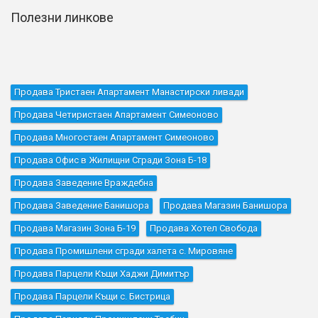
Полезни линкове
Продава Тристаен Апартамент Манастирски ливади
Продава Четиристаен Апартамент Симеоново
Продава Многостаен Апартамент Симеоново
Продава Офис в Жилищни Сгради Зона Б-18
Продава Заведение Враждебна
Продава Заведение Банишора
Продава Магазин Банишора
Продава Магазин Зона Б-19
Продава Хотел Свобода
Продава Промишлени сгради халета с. Мировяне
Продава Парцели Къщи Хаджи Димитър
Продава Парцели Къщи с. Бистрица