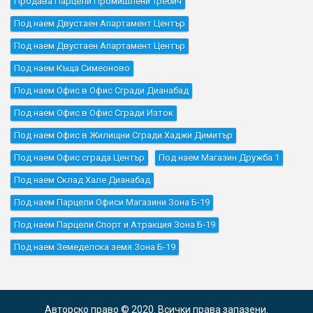
Продава Парцели Промишлени Требич
Под наем Двустаен Апартамент Център
Под наем Двустаен Апартамент Център
Под наем Къщa Симеоново
Под наем Офис в Офис Сгради Дианабад
Под наем Офис в Офис Сгради Изток
Под наем Офис в Жилищни Сгради Хаджи Димитър
Под наем Офис сграда Център
Под наем Магазин Дружба 1
Под наем Склад Хале Дианабад
Под наем Парцели Офиси Магазини Зона Б-19
Под наем Парцели Спорт и Атракция Зона Б-19
Под наем Земеделска земя Зона Б-19
Авторско право © 2020. Всички права запазени.