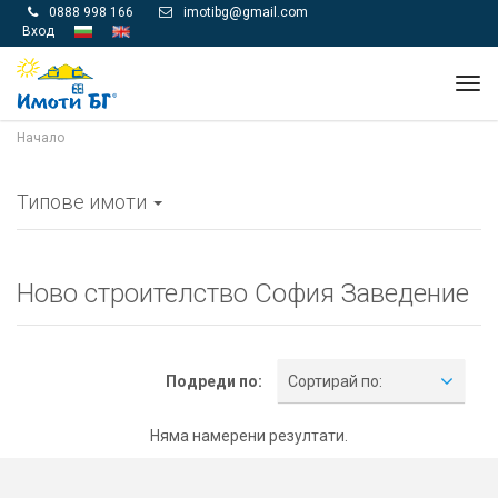
0888 998 166
imotibg@gmail.com


Вход
Tog
navi
Начало
Типове имоти
Ново строителство София Заведение
Подреди по:
Сортирай по:
Няма намерени резултати.