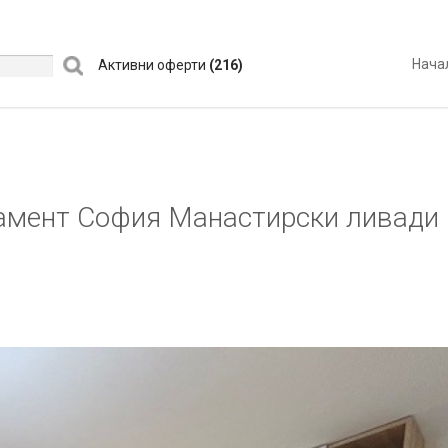
Нача
Активни оферти
(216)
амент София Манастирски ливади