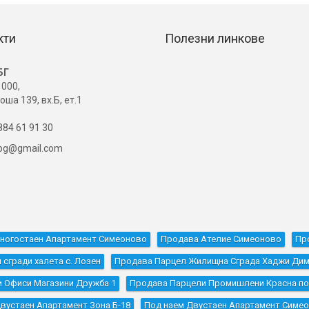
кти
Полезни линкове
БГ
000,
оша 139, вх.Б, ет.1
84 61 91 30
ibg@gmail.com
ногостаен Апартамент Симеоново
Продава Ателие Симеоново
Пр
сгради халета с. Лозен
Продава Парцел Жилищна Сграда Хаджи Ди
 Офиси Магазини Дружба 1
Продава Парцели Промишлени Красна по
вустаен Апартамент Зона Б-18
Под наем Двустаен Апартамент Симе