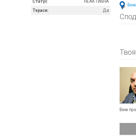
Статус
НЕАКТИВНА
Виж
Тераси:
Да
Спод
Твоя
Виж пр