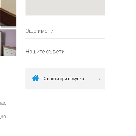
Още имоти
Нашите съвети
Съвети при покупка
.
с
аз,
дно