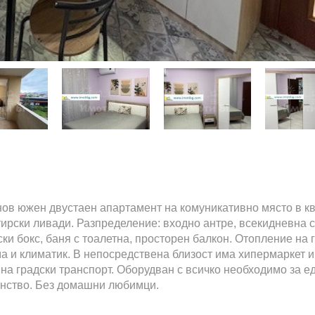
нов южен двустаен апартамент на комуникативно място в кв
ирски ливади. Разпределение: входно антре, всекидневна 
ски бокс, баня с тоалетна, просторен балкон. Отопление на г
ма и климатик. В непосредствена близост има хипермаркет и
 на градски транспорт. Оборудван с всичко необходимо за е
нство. Без домашни любимци.