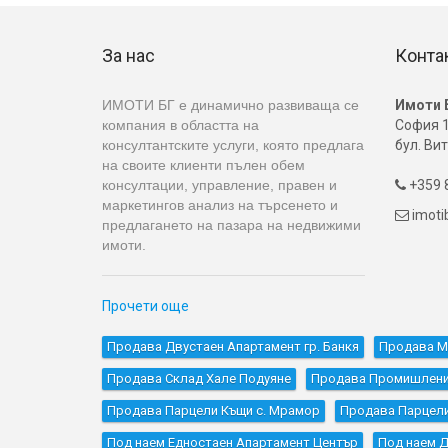
За нас
Конта
ИМОТИ БГ е динамично развиваща се
Имоти 
компания в областта на
София 1
консултантските услуги, която предлага
бул. Вит
на своите клиенти пълен обем
консултации, управление, правен и
+359 8

маркетингов анализ на търсенето и
imot

предлагането на пазара на недвижими
имоти.
Прочети още
Продава Двустаен Апартамент гр. Банкя
Продава М
Продава Склад Хале Подуяне
Продава Промишлени 
Продава Парцели Къщи с. Мрамор
Продава Парцели
Под наем Едностаен Апартамент Център
Под наем Д