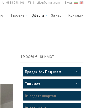
0888 998 166
imotibg@gmail.com
Вход


ло
Търсене
Оферти
За нас
Контакти
Търсене на имот
Продажба / Под наем
Тип имот