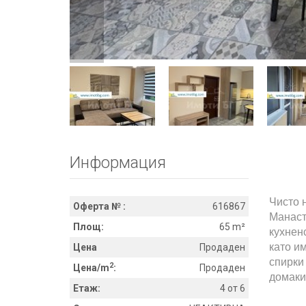
Информация
Чисто 
Оферта № :
616867
Манаст
Площ:
65 m²
кухнен
като и
Цена
Продаден
спирки
2
Цена/m
:
Продаден
домаки
Етаж:
4 от 6