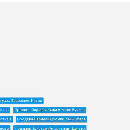
одава Заведение Изток
митър
Продава Парцели Къщи с. Мало Бучино
ляна 1
Продава Парцели Промишлени Обеля
оново
Под наем Тристаен Апартамент Център