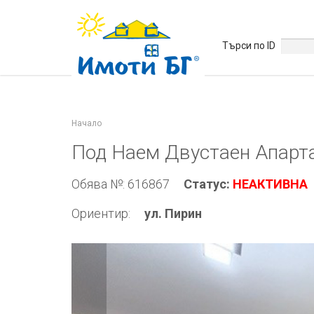
Търси по ID
Начало
Под Наем Двустаен Апарт
Обява №: 616867
Статус:
НЕАКТИВНА
Ориентир:
ул. Пирин