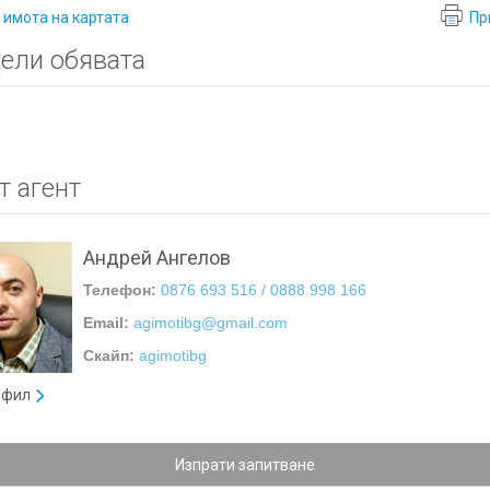
 имота на картата
Пр
ели обявата
т агент
Андрей Ангелов
Телефон:
0876 693 516 / 0888 998 166
Email:
agimotibg@gmail.com
Скайп:
agimotibg
офил
Изпрати запитване