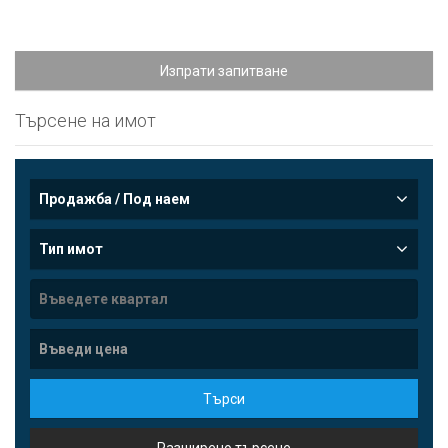
Изпрати запитване
Търсене на имот
Продажба / Под наем
Тип имот
Търси
Разширено търсене