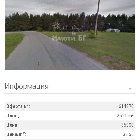
Информация

Оферта № :
614870
Площ:
2611 m²
Цена
85000
2
Цена/m
:
32.55