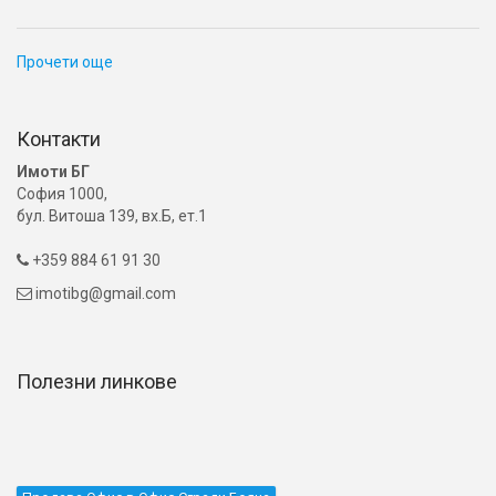
Прочети още
Контакти
Имоти БГ
София 1000,
бул. Витоша 139, вх.Б, ет.1
+359 884 61 91 30

imotibg@gmail.com

Полезни линкове