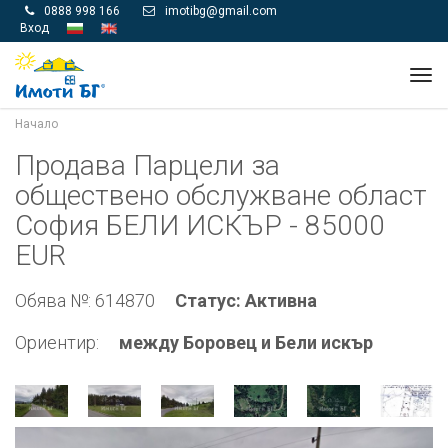
0888 998 166
imotibg@gmail.com


Вход
Tog
navi
Начало
Продава Парцели за
обществено обслужване област
София БЕЛИ ИСКЪР - 85000
EUR
Обява №: 614870
Статус: Активна
Ориентир:
между Боровец и Бели искър