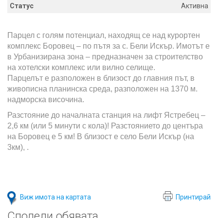
Статус
Активна
Парцел с голям потенциал, находящ се над курортен
комплекс Боровец – по пътя за с. Бели Искър. Имотът е
в Урбанизирана зона – предназначен за строителство
на хотелски комплекс или вилно селище.
Парцелът е разположен в близост до главния път, в
живописна планинска среда, разположен на 1370 м.
надморска височина.
Разстояние до началната станция на лифт Ястребец –
2,6 км (или 5 минути с кола)! Разстоянието до центъра
на Боровец е 5 км! В близост е село Бели Искър (на
3км), .
Виж имота на картата
Принтирай
Сподели обявата