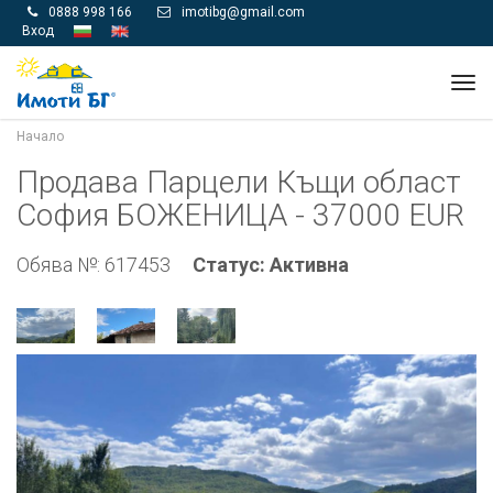
0888 998 166
imotibg@gmail.com


Вход
Tog
navi
Начало
Продава Парцели Къщи област
София БОЖЕНИЦА - 37000 EUR
Обява №: 617453
Статус: Активна