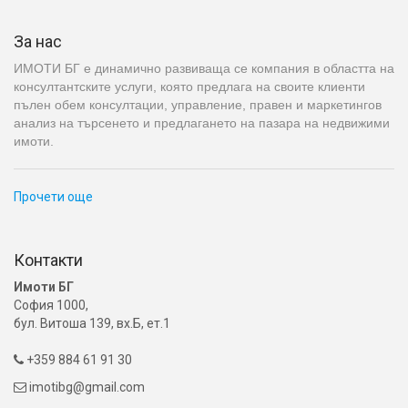
За нас
ИМОТИ БГ е динамично развиваща се компания в областта на
консултантските услуги, която предлага на своите клиенти
пълен обем консултации, управление, правен и маркетингов
анализ на търсенето и предлагането на пазара на недвижими
имоти.
Прочети още
Контакти
Имоти БГ
София 1000,
бул. Витоша 139, вх.Б, ет.1
+359 884 61 91 30

imotibg@gmail.com
