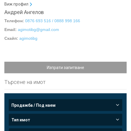
Виж профил
Андрей Ангелов
Телефон:
0876 693 516 / 0888 998 166
Email:
agimotibg@gmail.com
Скайп:
agimotibg
Изпрати запитване
Търсене на имот
Продажба / Под наем
Тип имот