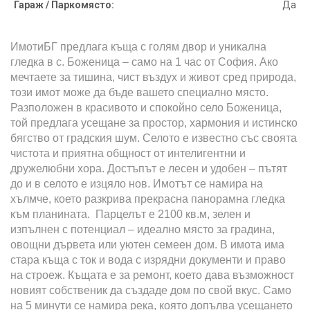
Гараж / Паркомясто:
Да
ИмотиБГ предлага къща с голям двор и уникална
гледка в с. Боженица – само на 1 час от София. Ако
мечтаете за тишина, чист въздух и живот сред природа,
този имот може да бъде вашето специално място.
Разположен в красивото и спокойно село Боженица,
той предлага усещане за простор, хармония и истинско
бягство от градския шум. Селото е известно със своята
чистота и приятна общност от интелигентни и
дружелюбни хора. Достъпът е лесен и удобен – пътят
до и в селото е изцяло нов. Имотът се намира на
хълмче, което разкрива прекрасна панорамна гледка
към планината. Парцелът е 2100 кв.м, зелен и
изпълнен с потенциал – идеално място за градина,
овощни дървета или уютен семеен дом. В имота има
стара къща с ток и вода с изрядни документи и право
на строеж. Къщата е за ремонт, което дава възможност
новият собственик да създаде дом по свой вкус. Само
на 5 минути се намира река, която допълва усещането