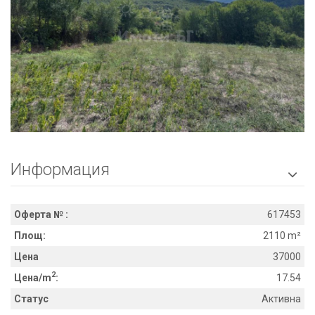
Информация

Оферта № :
617453
Площ:
2110 m²
Цена
37000
2
Цена/m
:
17.54
Статус
Активна