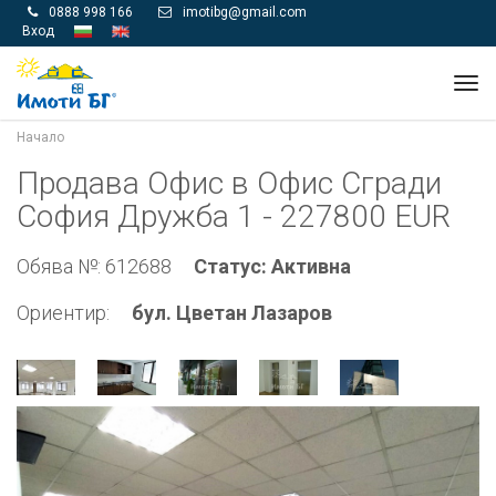
0888 998 166
imotibg@gmail.com


Вход
Tog
navi
Начало
Продава Офис в Офис Сгради
София Дружба 1 - 227800 EUR
Обява №: 612688
Статус: Активна
Ориентир:
бул. Цветан Лазаров