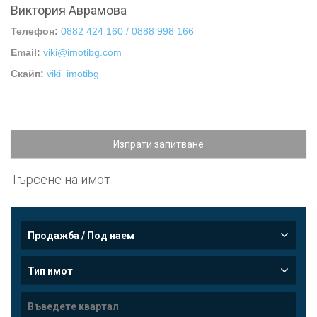
Виктория Аврамова
Телефон:
0882 424 160 / 0888 998 166
Email:
viki@imotibg.com
Скайп:
viki_imotibg
Изпрати запитване
Търсене на имот
Продажба / Под наем
Тип имот