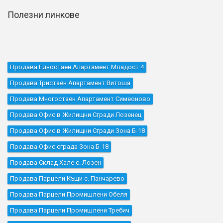
Полезни линкове
Продава Едностаен Апартамент Младост 4
Продава Тристаен Апартамент Витоша
Продава Многостаен Апартамент Симеоново
Продава Офис в Жилищни Сгради Лозенец
Продава Офис в Жилищни Сгради Зона Б-18
Продава Офис сграда Зона Б-18
Продава Склад Хале с. Лозен
Продава Парцели Къщи с. Панчарево
Продава Парцели Промишлени Обеля
Продава Парцели Промишлени Требич