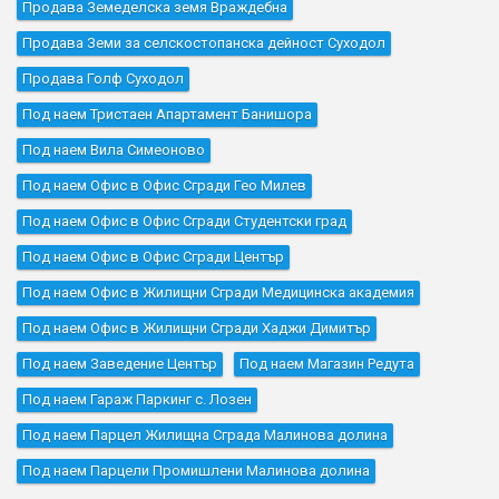
Продава Земеделска земя Враждебна
Продава Земи за селскостопанска дейност Суходол
Продава Голф Суходол
Под наем Тристаен Апартамент Банишора
Под наем Вила Симеоново
Под наем Офис в Офис Сгради Гео Милев
Под наем Офис в Офис Сгради Студентски град
Под наем Офис в Офис Сгради Център
Под наем Офис в Жилищни Сгради Медицинска академия
Под наем Офис в Жилищни Сгради Хаджи Димитър
Под наем Заведение Център
Под наем Магазин Редута
Под наем Гараж Паркинг с. Лозен
Под наем Парцел Жилищна Сграда Малинова долина
Под наем Парцели Промишлени Малинова долина