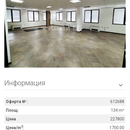
Информация

Оферта № :
612688
Площ:
134 m²
Цена
227800
2
Цена/m
:
1700.00