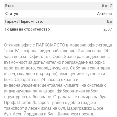
Етаж:
5 от 7
Статус
Активна
Гараж / Паркомясто:
Да
Година на строителство
2007
Отличен офис с ПАРКОМЯСТО в модерна офис-сграда
"клас Б" с охрана, видеонаблюдение, 2 асансьора, 24
часа достъп. Офисът е с Open Space разпределение с
възможност за допълнително преграждане на офис
пространството, според нуждите. Собствен санитарен
възел, складово (сървърно) помещение и кухненски
бокс. Сградата е с 24-часова охрана и
видеонаблюдение; централна климатична система с
индувидуални регулатори; фиброоптичен кабел;
структурно окабеляване; Сградата се намира на бул.
Проф. Цветан Лазаров - район с добър градски
транспорт и лесен излаз на бул. Цариградско шосе,
бул. Асен Йорданов и бул. Шипченски проход.