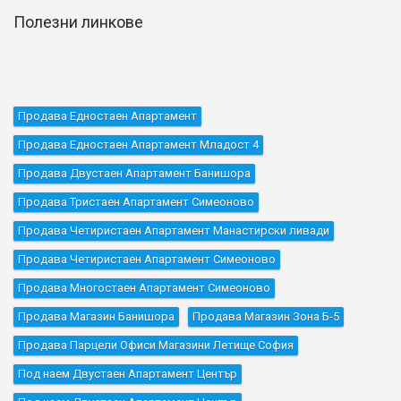
Полезни линкове
Продава Едностаен Апартамент
Продава Едностаен Апартамент Младост 4
Продава Двустаен Апартамент Банишора
Продава Тристаен Апартамент Симеоново
Продава Четиристаен Апартамент Манастирски ливади
Продава Четиристаен Апартамент Симеоново
Продава Многостаен Апартамент Симеоново
Продава Магазин Банишора
Продава Магазин Зона Б-5
Продава Парцели Офиси Магазини Летище София
Под наем Двустаен Апартамент Център