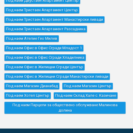
Под наем Двустаен Апартамент Център
Под наем Тристаен Апартамент Център
Под наем Тристаен Апартамент Манастирски ливади
Под наем Тристаен Апартамент Разсадника
Под наем Ателие Гео Милев
Под наем Офис в Офис Сгради Младост 1
Под наем Офис в Офис Сгради Хладилника
Под наем Офис в Жилищни Сгради Център
Под наем Офис в Жилищни Сгради Манастирски ливади
Под наем Магазин Дианабад
Под наем Магазин Център
Под наем Хотел Център
Под наем Склад Хале с. Казичане
Под наем Парцели за обществено обслужване Малинова
долина