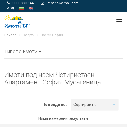
0888 998 166
imotibg@gmail.com


Вход
Tog
navi
Начало
Оферти
Наеми София
Типове имоти
Имоти под наем Четиристаен
Апартамент София Мусагеница
Подреди по:
Сортирай по:
Няма намерени резултати.