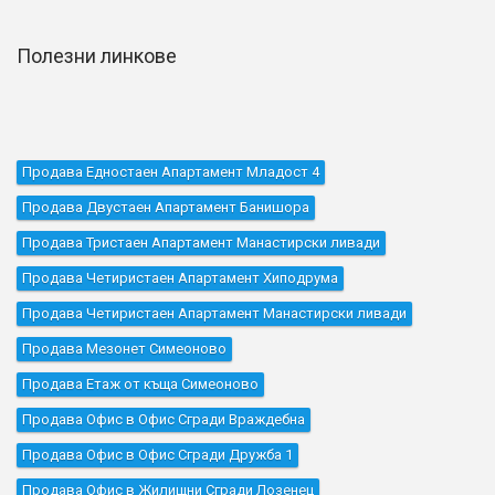
Полезни линкове
Продава Едностаен Апартамент Младост 4
Продава Двустаен Апартамент Банишора
Продава Тристаен Апартамент Манастирски ливади
Продава Четиристаен Апартамент Хиподрума
Продава Четиристаен Апартамент Манастирски ливади
Продава Мезонет Симеоново
Продава Етаж от къща Симеоново
Продава Офис в Офис Сгради Враждебна
Продава Офис в Офис Сгради Дружба 1
Продава Офис в Жилищни Сгради Лозенец