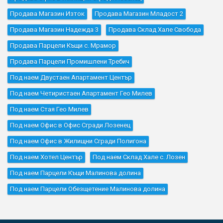
Продава Магазин Изток
Продава Магазин Младост 2
Продава Магазин Надежда 3
Продава Склад Хале Свобода
Продава Парцели Къщи с. Мрамор
Продава Парцели Промишлени Требич
Под наем Двустаен Апартамент Център
Под наем Четиристаен Апартамент Гео Милев
Под наем Стая Гео Милев
Под наем Офис в Офис Сгради Лозенец
Под наем Офис в Жилищни Сгради Полигона
Под наем Хотел Център
Под наем Склад Хале с. Лозен
Под наем Парцели Къщи Малинова долина
Под наем Парцели Обезщетение Малинова долина