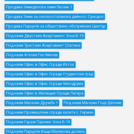
Продава Земеделска земя Люлин 1
Продава Земи за селскостопанска дейност Суходол
Продава Парцели за обществено обслужване Център
Под наем Двустаен Апартамент Зона Б-19
Под наем Тристаен Апартамент Слатина
Под наем Ателие Гео Милев
Под наем Офис в Офис Сгради Изток
Под наем Офис в Офис Сгради Студентски град
Под наем Офис в Офис Сгради Хиподрума
Под наем Офис в Жилищни Сгради Лагера
Под наем Магазин Дружба 1
Под наем Магазин Гоце Делчев
Под наем Промишлени сгради халета с. Герман
Под наем Гараж Паркинг Зона Б-19
Под наем Парцели Къщи Малинова долина