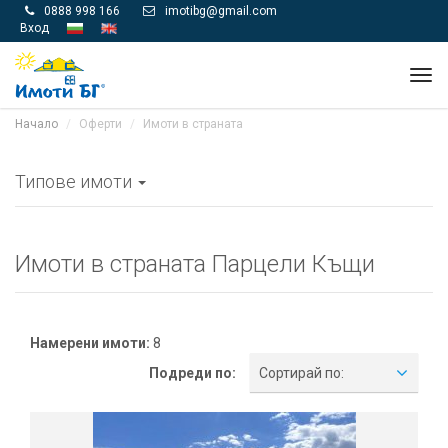
0888 998 166
imotibg@gmail.com


Вход
Tog
navi
Начало
Оферти
Имоти в страната
Типове имоти
Имоти в страната Парцели Къщи
Намерени имоти:
8
Подреди по:
Сортирай по: