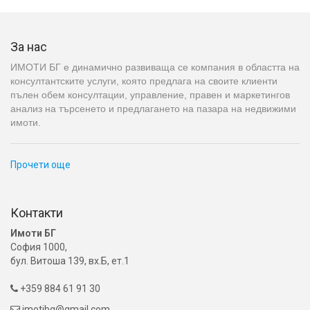
За нас
ИМОТИ БГ е динамично развиваща се компания в областта на
консултантските услуги, която предлага на своите клиенти
пълен обем консултации, управление, правен и маркетингов
анализ на търсенето и предлагането на пазара на недвижими
имоти.
Прочети още
Контакти
Имоти БГ
София 1000,
бул. Витоша 139, вх.Б, ет.1
+359 884 61 91 30

imotibg@gmail.com
