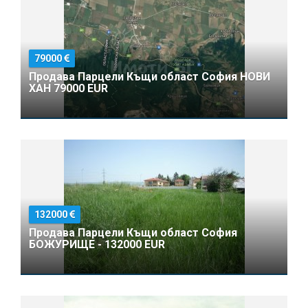
79000
Продава Парцели Къщи област София НОВИ
ХАН 79000 EUR
132000
Продава Парцели Къщи област София
БОЖУРИЩЕ - 132000 EUR