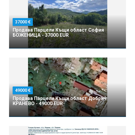
37000
Продава Парцели Къщи област София
БОЖЕНИЦА - 37000 EUR
49000
Продава Парцели Къщи област Добрич
КРАНЕВО - 49000 EUR