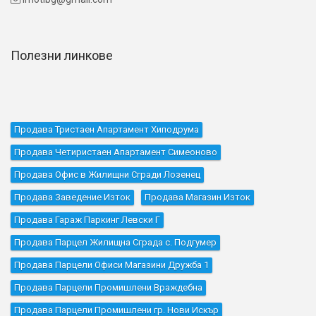
Полезни линкове
Продава Тристаен Апартамент Хиподрума
Продава Четиристаен Апартамент Симеоново
Продава Офис в Жилищни Сгради Лозенец
Продава Заведение Изток
Продава Магазин Изток
Продава Гараж Паркинг Левски Г
Продава Парцел Жилищна Сграда с. Подгумер
Продава Парцели Офиси Магазини Дружба 1
Продава Парцели Промишлени Враждебна
Продава Парцели Промишлени гр. Нови Искър