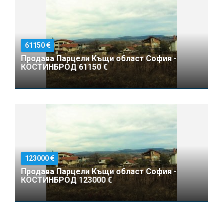
61150
Продава Парцели Къщи област София -
КОСТИНБРОД 61150 €
123000
Продава Парцели Къщи област София -
КОСТИНБРОД 123000 €